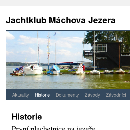
Jachtklub Máchova Jezera
Přejít
Aktuality
Historie
Dokumenty
Závody
Závodníci
k
Historie
obsahu
První plachetnice na jezeře
webu