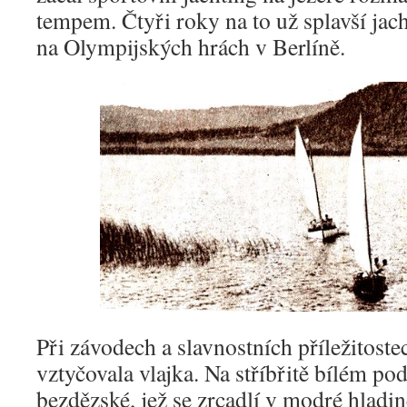
tempem. Čtyři roky na to už splavší jach
na Olympijských hrách v Berlíně.
Při závodech a slavnostních příležitoste
vztyčovala vlajka. Na stříbřitě bílém p
bezdězské, jež se zrcadlí v modré hladině