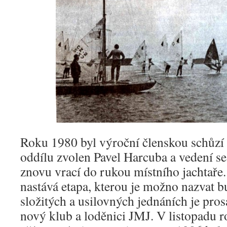
Roku 1980 byl výroční členskou schůzí 
oddílu zvolen Pavel Harcuba a vedení se
znovu vrací do rukou místního jachtaře.
nastává etapa, kterou je možno nazvat b
složitých a usilovných jednáních je pr
nový klub a loděnici JMJ. V listopadu r