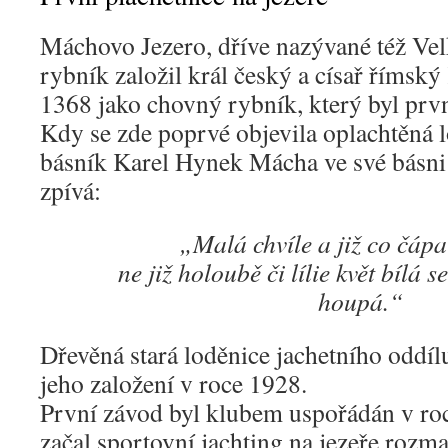
Máchovo Jezero, dříve nazývané též Ve
rybník založil král český a císař římský
1368 jako chovný rybník, který byl prv
Kdy se zde poprvé objevila oplachtěná l
básník Karel Hynek Mácha ve své básni
zpívá:
„Malá chvíle a již co čápa
ne již holoubě či lílie květ bílá 
houpá.“
Dřevěná stará loděnice jachetního oddíl
jeho založení v roce 1928.
První závod byl klubem uspořádán v roc
začal sportovní jachting na jezeře roz