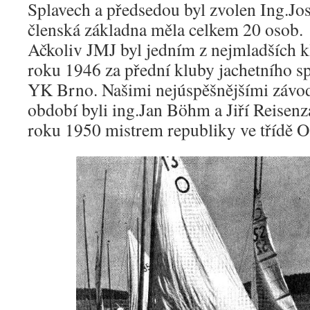
Splavech a předsedou byl zvolen Ing.Jo
členská základna měla celkem 20 osob.
Ačkoliv JMJ byl jedním z nejmladších kl
roku 1946 za přední kluby jachetního s
YK Brno. Našimi nejúspěšnějšími závo
období byli ing.Jan Böhm a Jiří Reisenz
roku 1950 mistrem republiky ve třídě O-