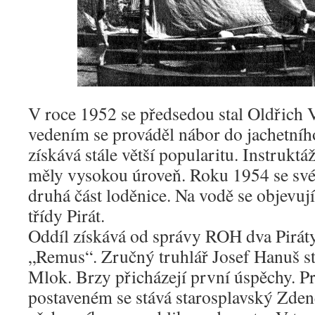
V roce 1952 se předsedou stal Oldřich V
vedením se prováděl nábor do jachetního
získává stále větší popularitu. Instruktá
měly vysokou úroveň. Roku 1954 se své
druhá část loděnice. Na vodě se objevují
třídy Pirát.
Oddíl získává od správy ROH dva Pirát
„Remus“. Zručný truhlář Josef Hanuš sta
Mlok. Brzy přicházejí první úspěchy. P
postaveném se stává starosplavský Zde