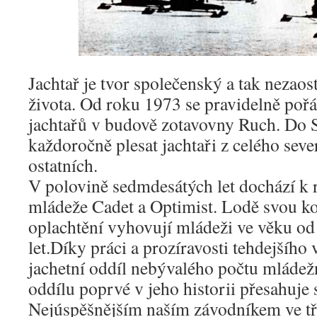
Jachtař je tvor společenský a tak nezaost
života. Od roku 1973 se pravidelně pořá
jachtařů v budově zotavovny Ruch. Do S
každoročně plesat jachtaři z celého seve
ostatních.
V polovině sedmdesátých let dochází k 
mládeže Cadet a Optimist. Lodě svou kon
oplachtění vyhovují mládeži ve věku od
let.Díky práci a prozíravosti tehdejšího
jachetní oddíl nebývalého počtu mládež
oddílu poprvé v jeho historii přesahuje 
Nejúspěšnějším naším závodníkem ve tří