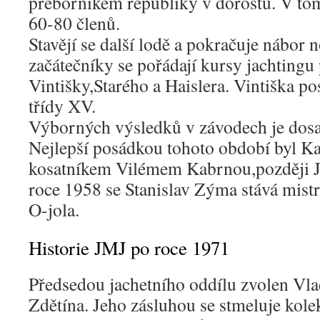
přeborníkem republiky v dorostu. V to
60-80 členů.
Stavějí se další lodě a pokračuje nábor 
začátečníky se pořádají kursy jachting
Vintišky,Starého a Haislera. Vintiška pos
třídy XV.
Výborných výsledků v závodech je dosah
Nejlepší posádkou tohoto období byl K
kosatníkem Vilémem Kabrnou,později 
roce 1958 se Stanislav Zýma stává mistr
O-jola.
Historie JMJ po roce 1971
Předsedou jachetního oddílu zvolen Vla
Zdětína. Jeho zásluhou se stmeluje kolek