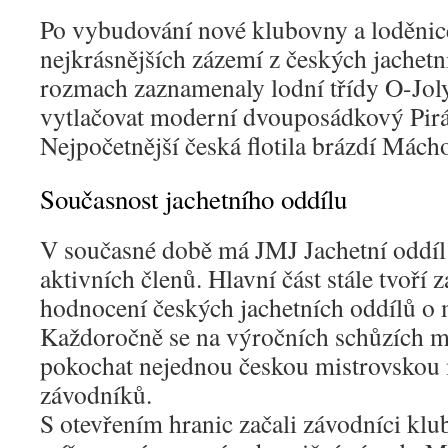
Po vybudování nové klubovny a loděnice
nejkrásnějších zázemí z českých jachetn
rozmach zaznamenaly lodní třídy O-Joly
vytlačovat moderní dvouposádkový Pirá
Nejpočetnější česká flotila brázdí Mách
Současnost jachetního oddílu
V současné době má JMJ Jachetní oddíl 
aktivních členů. Hlavní část stále tvoří 
hodnocení českých jachetních oddílů o m
Každoročně se na výročních schůzích 
pokochat nejednou českou mistrovskou 
závodníků.
S otevřením hranic začali závodníci klu