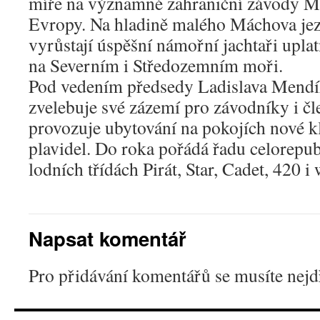
míře na významné zahraniční závody Mis
Evropy. Na hladině malého Máchova je
vyrůstají úspěšní námořní jachtaři uplat
na Severním i Středozemním moři.
Pod vedením předsedy Ladislava Mendík
zvelebuje své zázemí pro závodníky i č
provozuje ubytování na pokojích nové 
plavidel. Do roka pořádá řadu celorepu
lodních třídách Pirát, Star, Cadet, 420 i
Napsat komentář
Pro přidávání komentářů se musíte nej