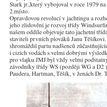
Stark jr.,který vybojoval v roce 1979 na
2.místo.
Opravdovou revolucí v jachtingu a roz
jeho zlidovění je rozvoj třídy Windsurfi
našem oddíle objevuje tato jachetní tří
staviteli prvních plováků Janu Těšíkovi
shromáždil partu nadšenců zůčastňující
i cizích vodách s velmi dobrými výsledk
pro vlajku JMJ byl vždy velmi podstatn
závodníky třídy WS (později WG a D2 ) 
Paudera, Hartman, Těšík, v ženách Dr. 