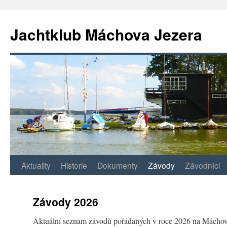
Jachtklub Máchova Jezera
Přejít
Aktuality
Historie
Dokumenty
Závody
Závodníci
k
Závody 2026
obsahu
Aktuální seznam závodů pořádaných v roce 2026 na Máchově
webu