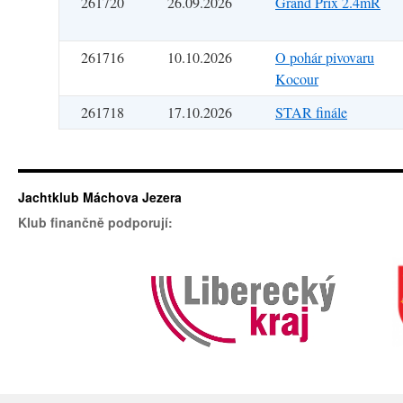
261720
26.09.2026
Grand Prix 2.4mR
261716
10.10.2026
O pohár pivovaru
Kocour
261718
17.10.2026
STAR finále
Jachtklub Máchova Jezera
Klub finančně podporují: