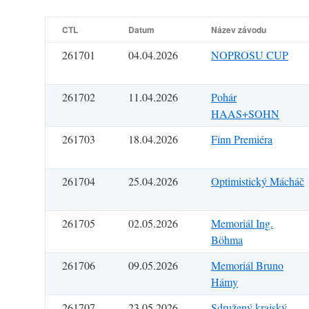
CTL
Datum
Název závodu
261701
04.04.2026
NOPROSU CUP
261702
11.04.2026
Pohár
HAAS+SOHN
261703
18.04.2026
Finn Premiéra
261704
25.04.2026
Optimistický Mácháč
261705
02.05.2026
Memoriál Ing.
Böhma
261706
09.05.2026
Memoriál Bruno
Hámy
261707
23.05.2026
Sdružený krajský