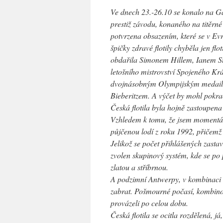
Ve dnech 23.-26.10 se konalo na Gal
prestiž závodu, konaného na titěrn
potvrzena obsazením, které se v Evr
špičky zdravé flotily chyběla jen f
obdařila Simonem Hillem, Ianem St
letošního mistrovství Spojeného Kr
dvojnásobným Olympijským medaili
Bieberitzem. A výčet by mohl pokra
Česká flotila byla hojně zastoupe
Vzhledem k tomu, že jsem momentál
půjčenou lodí z roku 1992, přičemž 
Jelikož se počet přihlášených zastavi
zvolen skupinový systém, kde se po 
zlatou a stříbrnou.
A podzimní Antwerpy, v kombinaci 
zabrat. Pošmourné počasí, kombinov
provázeli po celou dobu.
Česká flotila se ocitla rozdělená, já,