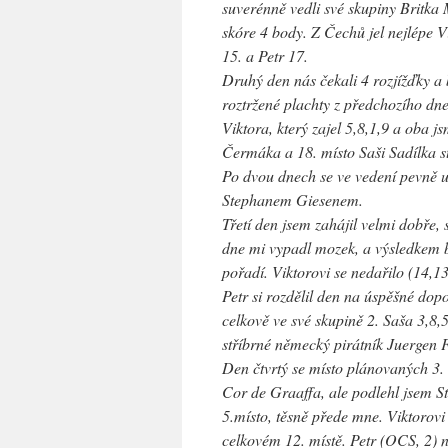
suverénně vedli své skupiny Britk
skóre 4 body. Z Čechů jel nejlépe Vi
15. a Petr 17.
Druhý den nás čekali 4 rozjížďky a b
roztržené plachty z předchozího dne
Viktora, který zajel 5,8,1,9 a oba j
Čermáka a 18. místo Saši Sadílka st
Po dvou dnech se ve vedení pevně 
Stephanem Giesenem.
Třetí den jsem zahájil velmi dobře,
dne mi vypadl mozek, a výsledkem b
pořadí. Viktorovi se nedařilo (14,1
Petr si rozdělil den na úspěšné dop
celkově ve své skupině 2. Saša 3,8,
stříbrné německý pirátník Juergen F
Den čtvrtý se místo plánovaných 3. 
Cor de Graaffa, ale podlehl jsem St
5.místo, těsně přede mne. Viktorovi
celkovém 12. místě. Petr (OCS, 2) n