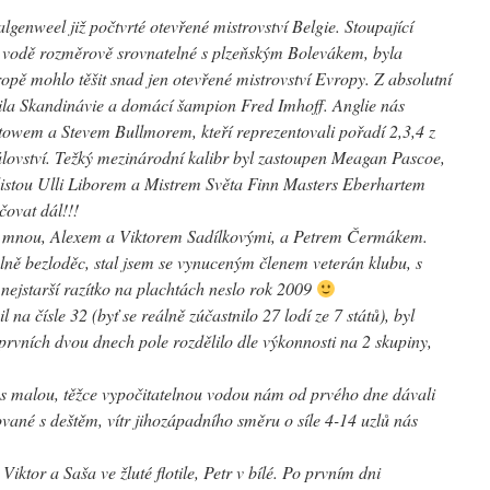
genweel již počtvrté otevřené mistrovství Belgie. Stoupající
é vodě rozměrově srovnatelné s plzeňským Bolevákem, byla
opě mohlo těšit snad jen otevřené mistrovství Evropy. Z absolutní
lotila Skandinávie a domácí šampion Fred Imhoff. Anglie nás
owem a Stevem Bullmorem, kteří reprezentovali pořadí 2,3,4 z
álovství. Težký mezinárodní kalibr byl zastoupen Meagan Pascoe,
stou Ulli Liborem a Mistrem Světa Finn Masters Eberhartem
čovat dál!!!
na mnou, Alexem a Viktorem Sadílkovými, a Petrem Čermákem.
ně bezloděc, stal jsem se vynuceným členem veterán klubu, s
nejstarší razítko na plachtách neslo rok 2009
l na čísle 32 (byť se reálně zúčastnilo 27 lodí ze 7 států), byl
prvních dvou dnech pole rozdělilo dle výkonnosti na 2 skupiny,
s malou, těžce vypočitatelnou vodou nám od prvého dne dávali
ané s deštěm, vítr jihozápadního směru o síle 4-14 uzlů nás
 Viktor a Saša ve žluté flotile, Petr v bílé. Po prvním dni