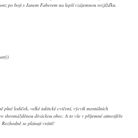
ronz po boji s Janem Faberem na lepší vzájemnou rozjížďku.
vaný)
 plné lodiček, velké taktické cvičení, výcvik mentálních
 pro shromážděnou diváckou obec. A to vše v příjemné atmosféře
 Rozhodně se plánuji vrátit!