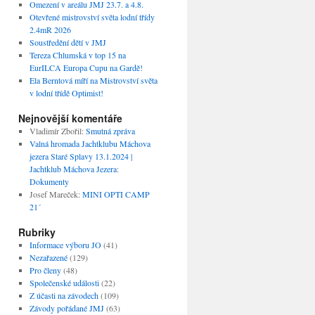
Omezení v areálu JMJ 23.7. a 4.8.
Otevřené mistrovství světa lodní třídy
2.4mR 2026
Soustředění dětí v JMJ
Tereza Chlumská v top 15 na
EurILCA Europa Cupu na Gardě!
Ela Berntová míří na Mistrovství světa
v lodní třídě Optimist!
Nejnovější komentáře
Vladimír Zbořil
:
Smutná zpráva
Valná hromada Jachtklubu Máchova
jezera Staré Splavy 13.1.2024 |
Jachtklub Máchova Jezera
:
Dokumenty
Josef Mareček
:
MINI OPTI CAMP
21´
Rubriky
Informace výboru JO
(41)
Nezařazené
(129)
Pro členy
(48)
Společenské události
(22)
Z účasti na závodech
(109)
Závody pořádané JMJ
(63)