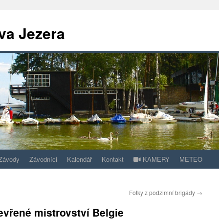
va Jezera
Závody
Závodníci
Kalendář
Kontakt
KAMERY
METEO
Fotky z podzimní brigády
→
evřené mistrovství Belgie