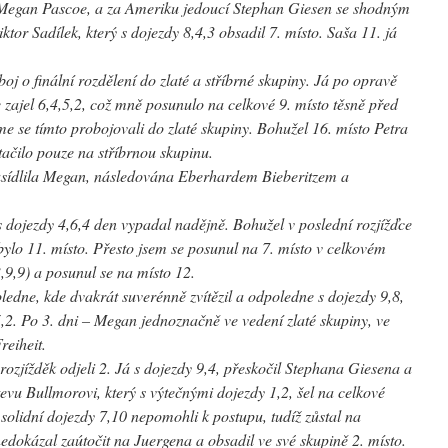
a Megan Pascoe, a za Ameriku jedoucí Stephan Giesen se shodným
ktor Sadílek, který s dojezdy 8,4,3 obsadil 7. místo. Saša 11. já
oj o finální rozdělení do zlaté a stříbrné skupiny. Já po opravě
 zajel 6,4,5,2, což mně posunulo na celkové 9. místo těsně před
sme se tímto probojovali do zlaté skupiny. Bohužel 16. místo Petra
ačilo pouze na stříbrnou skupinu.
usídlila Megan, následována Eberhardem Bieberitzem a
 s dojezdy 4,6,4 den vypadal nadějně. Bohužel v poslední rozjížďce
ylo 11. místo. Přesto jsem se posunul na 7. místo v celkovém
3,9,9) a posunul se na místo 12.
oledne, kde dvakrát suverénně zvítězil a odpoledne s dojezdy 9,8,
5,2. Po 3. dni – Megan jednoznačně ve vedení zlaté skupiny, ve
reiheit.
rozjížděk odjeli 2. Já s dojezdy 9,4, přeskočil Stephana Giesena a
evu Bullmorovi, který s výtečnými dojezdy 1,2, šel na celkové
 solidní dojezdy 7,10 nepomohli k postupu, tudíž zůstal na
edokázal zaútočit na Juergena a obsadil ve své skupině 2. místo.