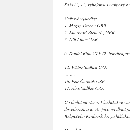
Saša (1, 11) vybojoval skupinový b
Celkové výsledky:
1. Megan Pascoe GBR
2. Eberhard Bieberitz GER
3. Ulli Libor GER
……..
6. Daniel Bína CZE (2. handicapo
……..
12. Viktor Sadílek CZE
……..
16. Petr Čermák CZE
17. Alex Sadílek CZE
Co dodat na závěr. Plachtění ve vaně
dovedností, a to vše jako na dlani
Belgického Královského jachtklubu.
Daniel Bína