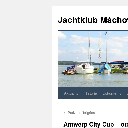
Jachtklub Mácho
Aktuality
Historie
Dokumenty
Přejít
k
←
Podzimní brigáda
obsahu
Antwerp City Cup – ot
webu