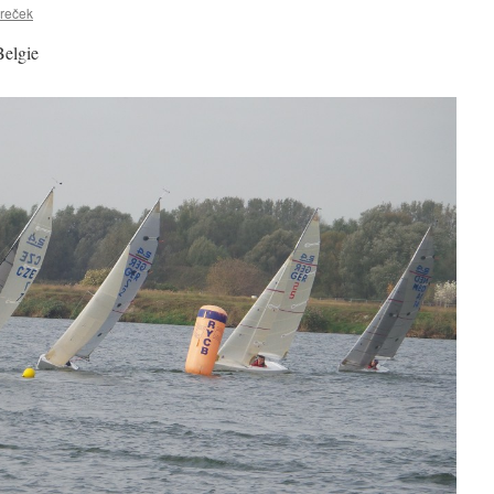
reček
Belgie