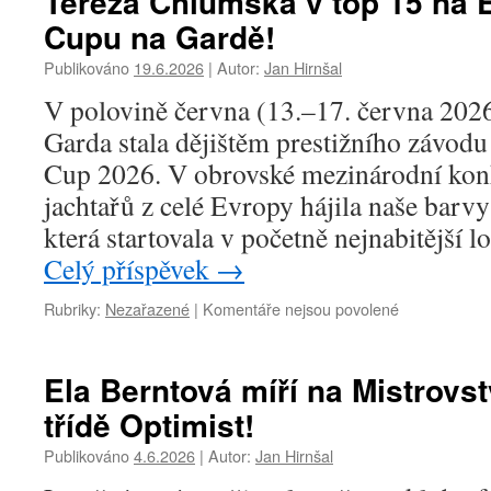
Tereza Chlumská v top 15 na 
Cupu na Gardě!
Publikováno
19.6.2026
|
Autor:
Jan Hirnšal
V polovině června (13.–17. června 2026)
Garda stala dějištěm prestižního závo
Cup 2026. V obrovské mezinárodní kon
jachtařů z celé Evropy hájila naše bar
která startovala v početně nejnabitější
Celý příspěvek
→
u
Rubriky:
Nezařazené
|
Komentáře nejsou povolené
textu
s
názvem
Ela Berntová míří na Mistrovst
Tereza
třídě Optimist!
Chlumská
v
Publikováno
4.6.2026
|
Autor:
Jan Hirnšal
top
15