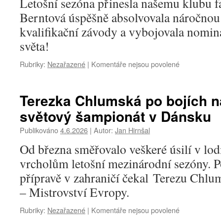
Letošní sezóna přinesla našemu klubu f
na
Berntová úspěšně absolvovala náročnou 
EurILCA
Europa
kvalifikační závody a vybojovala nomin
Cupu
světa!
na
Gardě!
u
Rubriky:
Nezařazené
|
Komentáře nejsou povolené
textu
s
názvem
Terezka Chlumská po bojích n
Ela
světový šampionát v Dánsku
Berntová
míří
Publikováno
4.6.2026
|
Autor:
Jan Hirnšal
na
Mistrovství
Od března směřovalo veškeré úsilí v lod
světa
vrcholům letošní mezinárodní sezóny. P
v
lodní
přípravě v zahraničí čekal Terezu Chlu
třídě
– Mistrovství Evropy.
Optimist!
u
Rubriky:
Nezařazené
|
Komentáře nejsou povolené
textu