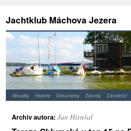
Jachtklub Máchova Jezera
Přejít
Aktuality
Historie
Dokumenty
Závody
Závodníci
k
Jan Hirnšal
Archiv autora:
obsahu
webu