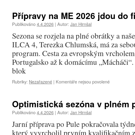
s
názvem
Přípravy na ME 2026 jdou do f
Terezka
Chlumská
Publikováno
4.4.2026
|
Autor:
Jan Hirnšal
po
Sezona se rozjela na plné obrátky a naše
bojích
na
ILCA 4, Terezka Chlumská, má za sebo
ME
program. Cesta za evropským vrcholem 
vyhlíží
světový
Portugalsko až k domácímu „Mácháči“.
šampionát
blok
v
Dánsku
u
Rubriky:
Nezařazené
|
Komentáře nejsou povolené
textu
s
názvem
Optimistická sezóna v plném 
Přípravy
na
Publikováno
4.4.2026
|
Autor:
Jan Hirnšal
ME
Jarní příprava po Pule pokračovala týd
2026
jdou
který vyvrcholil prvním kvalifikační