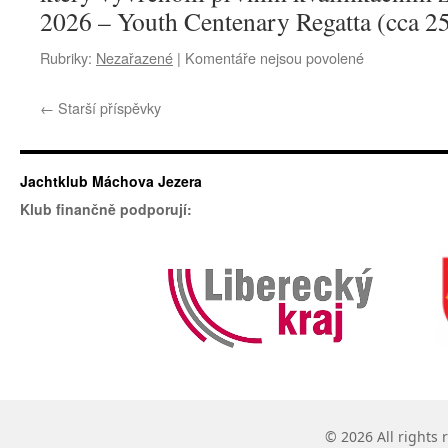
do
2026 – Youth Centenary Regatta (cca 25
finále
u
Rubriky:
Nezařazené
|
Komentáře nejsou povolené
textu
s
←
Starší příspěvky
názvem
Optimistická
sezóna
v
Jachtklub Máchova Jezera
plném
Klub finančně podporují:
proudu
© 2026 All rights