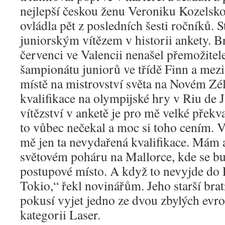
nejlepší českou ženu Veroniku Kozelsko
ovládla pět z posledních šesti ročníků. S
juniorským vítězem v historii ankety. B
červenci ve Valencii nenašel přemožitel
šampionátu juniorů ve třídě Finn a mez
místě na mistrovství světa na Novém Zé
kvalifikace na olympijské hry v Riu de 
vítězství v anketě je pro mě velké překv
to vůbec nečekal a moc si toho cením. V
mě jen ta nevydařená kvalifikace. Mám al
světovém poháru na Mallorce, kde se bu
postupové místo. A když to nevyjde do Ri
Tokio,“ řekl novinářům. Jeho starší brat
pokusí vyjet jedno ze dvou zbylých evr
kategorii Laser.