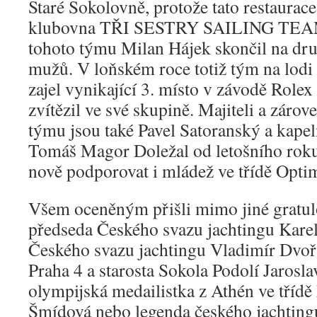
Staré Sokolovně, protože tato restaurace
klubovna TŘI SESTRY SAILING TEAM
tohoto týmu Milan Hájek skončil na dru
mužů. V loňském roce totiž tým na lodi 
zajel vynikající 3. místo v závodě Role
zvítězil ve své skupině. Majiteli a zárov
týmu jsou také Pavel Satoranský a kapel
Tomáš Magor Doležal od letošního roku 
nově podporovat i mládež ve třídě Optim
Všem oceněným přišli mimo jiné gratulo
předseda Českého svazu jachtingu Kare
Českého svazu jachtingu Vladimír Dvořá
Praha 4 a starosta Sokola Podolí Jarosla
olympijská medailistka z Athén ve tříd
Šmídová nebo legenda českého jachting