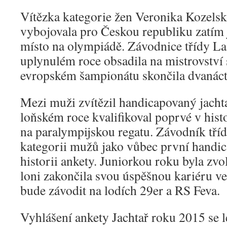
Vítězka kategorie žen Veronika Kozelsk
vybojovala pro Českou republiku zatím 
místo na olympiádě. Závodnice třídy La
uplynulém roce obsadila na mistrovství 
evropském šampionátu skončila dvanáct
Mezi muži zvítězil handicapovaný jachta
loňském roce kvalifikoval poprvé v hist
na paralympijskou regatu. Závodník tří
kategorii mužů jako vůbec první handic
historii ankety. Juniorkou roku byla zv
loni zakončila svou úspěšnou kariéru ve 
bude závodit na lodích 29er a RS Feva.
Vyhlášení ankety Jachtař roku 2015 se l