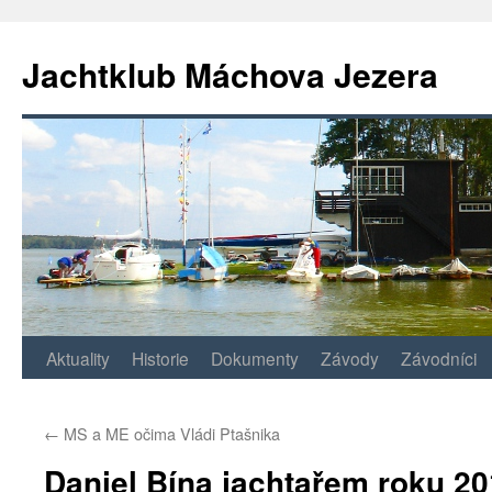
Jachtklub Máchova Jezera
Přejít
Aktuality
Historie
Dokumenty
Závody
Závodníci
k
←
MS a ME očima Vládi Ptašnika
obsahu
Daniel Bína jachtařem roku 2
webu