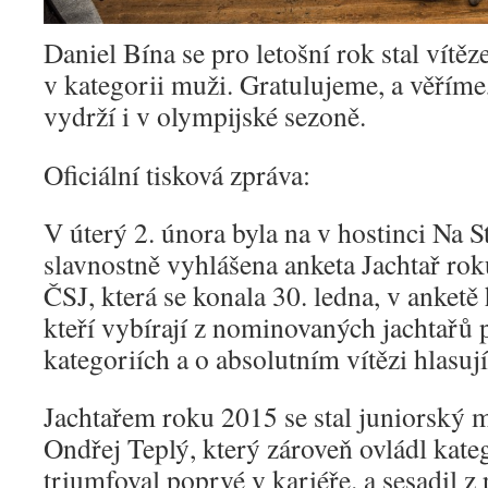
Daniel Bína se pro letošní rok stal vítě
v kategorii muži. Gratulujeme, a věříme
vydrží i v olympijské sezoně.
Oficiální tisková zpráva:
V úterý 2. února byla na v hostinci Na 
slavnostně vyhlášena anketa Jachtař ro
ČSJ, která se konala 30. ledna, v anketě
kteří vybírají z nominovaných jachtařů p
kategoriích a o absolutním vítězi hlasuj
Jachtařem roku 2015 se stal juniorský mi
Ondřej Teplý, který zároveň ovládl kate
triumfoval poprvé v kariéře. a sesadil 