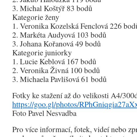
3. Michal Koštýř 83 bodů
Kategorie ženy
1. Veronika Kozelská Fenclová 226 bod
2. Markéta Audyová 103 bodů
3. Johana Kořanová 49 bodů
Kategorie juniorky
1. Lucie Keblová 167 bodů
2. Veronika Živná 100 bodů
3. Michaela Pavlišová 61 bodů
Fotky ke stažení až do velikosti A4/300
https://goo.gl/photos/RPhGniqgia27aX
Foto Pavel Nesvadba
Pro více informací, fotek, videí nebo z