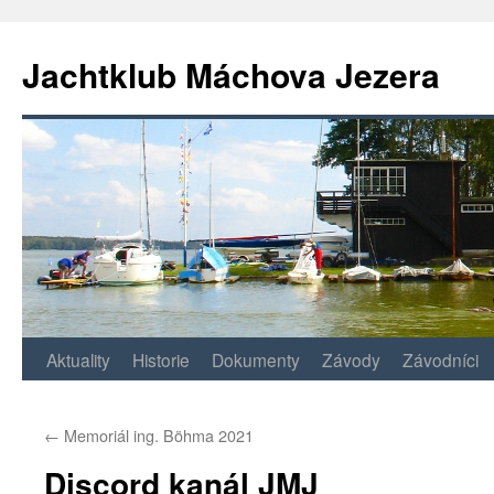
Jachtklub Máchova Jezera
Přejít
Aktuality
Historie
Dokumenty
Závody
Závodníci
k
←
Memoriál ing. Böhma 2021
obsahu
Discord kanál JMJ
webu