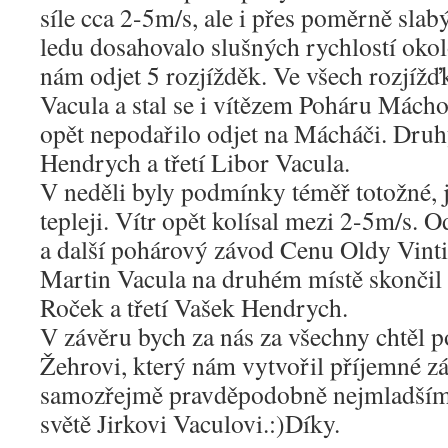
síle cca 2-5m/s, ale i přes poměrně slab
ledu dosahovalo slušných rychlostí oko
nám odjet 5 rozjížděk. Ve všech rozjíž
Vacula a stal se i vítězem Poháru Mácho
opět nepodařilo odjet na Mácháči. Druh
Hendrych a třetí Libor Vacula.
V neděli byly podmínky téměř totožné, 
tepleji. Vítr opět kolísal mezi 2-5m/s. O
a další pohárový závod Cenu Oldy Vinti
Martin Vacula na druhém místě skončil 
Roček a třetí Vašek Hendrych.
V závěru bych za nás za všechny chtěl p
Žehrovi, který nám vytvořil příjemné záz
samozřejmě pravděpodobně nejmladší
světě Jirkovi Vaculovi.:)Díky.