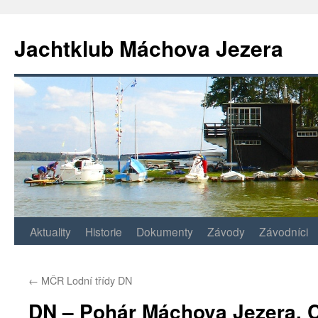
Jachtklub Máchova Jezera
Přejít
Aktuality
Historie
Dokumenty
Závody
Závodníci
k
←
MČR Lodní třídy DN
obsahu
DN – Pohár Máchova Jezera, 
webu