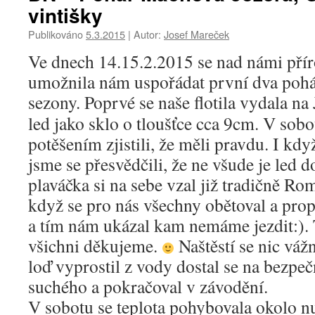
vintišky
Publikováno
5.3.2015
|
Autor:
Josef Mareček
Ve dnech 14.15.2.2015 se nad námi přír
umožnila nám uspořádat první dva pohá
sezony.
Poprvé se naše flotila vydala na J
led jako sklo o tloušťce cca 9cm. V sobo
potěšením zjistili, že měli pravdu. I kdy
jsme se přesvědčili, že ne všude je led d
plaváčka si na sebe vzal již tradičně Ro
když se pro nás všechny obětoval a prop
a tím nám ukázal kam nemáme jezdit:)
všichni děkujeme.
Naštěstí se nic vá
loď vyprostil z vody dostal se na bezpeč
suchého a pokračoval v závodění.
V sobotu se teplota pohybovala okolo nu