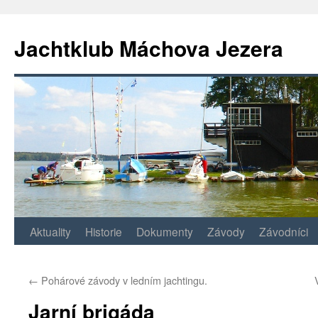
Jachtklub Máchova Jezera
Přejít
Aktuality
Historie
Dokumenty
Závody
Závodníci
k
←
Pohárové závody v ledním jachtingu.
obsahu
Jarní brigáda
webu