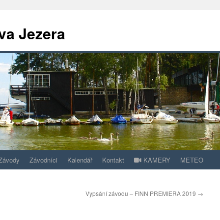
va Jezera
Závody
Závodníci
Kalendář
Kontakt
KAMERY
METEO
Vypsání závodu – FINN PREMIERA 2019
→