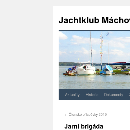
Jachtklub Mácho
Aktuality
Historie
Dokumenty
Přejít
k
←
Členské příspěvky 2019
obsahu
Jarní brigáda
webu