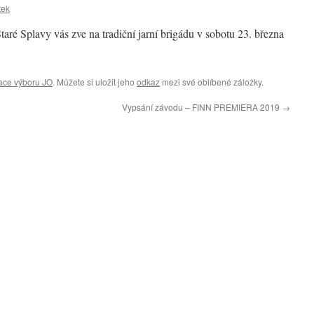
tek
ré Splavy vás zve na tradiční jarní brigádu v sobotu 23. března
ace výboru JO
. Můžete si uložit jeho
odkaz
mezi své oblíbené záložky.
Vypsání závodu – FINN PREMIERA 2019
→