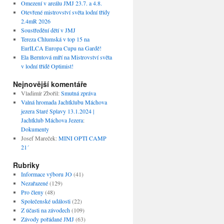
Omezení v areálu JMJ 23.7. a 4.8.
Otevřené mistrovství světa lodní třídy
2.4mR 2026
Soustředění dětí v JMJ
Tereza Chlumská v top 15 na
EurILCA Europa Cupu na Gardě!
Ela Berntová míří na Mistrovství světa
v lodní třídě Optimist!
Nejnovější komentáře
Vladimír Zbořil
:
Smutná zpráva
Valná hromada Jachtklubu Máchova
jezera Staré Splavy 13.1.2024 |
Jachtklub Máchova Jezera
:
Dokumenty
Josef Mareček
:
MINI OPTI CAMP
21´
Rubriky
Informace výboru JO
(41)
Nezařazené
(129)
Pro členy
(48)
Společenské události
(22)
Z účasti na závodech
(109)
Závody pořádané JMJ
(63)