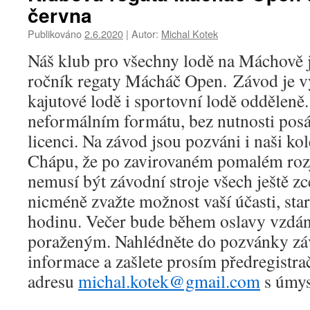
června
Publikováno
2.6.2020
|
Autor:
Michal Kotek
Náš klub pro všechny lodě na Máchově j
ročník regaty Mácháč Open. Závod je v
kajutové lodě i sportovní lodě odděleně
neformálním formátu, bez nutnosti posá
licenci. Na závod jsou pozváni i naši k
Chápu, že po zavirovaném pomalém rozj
nemusí být závodní stroje všech ještě zc
nicméně zvažte možnost vaší účasti, star
hodinu. Večer bude během oslavy vzdán
poraženým. Nahlédněte do pozvánky záv
informace a zašlete prosím předregistra
adresu
michal.kotek@gmail.com
s úmys