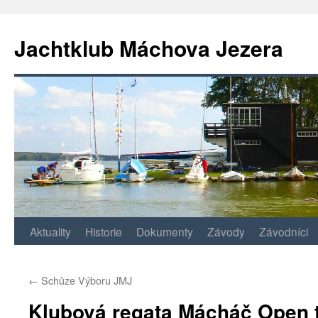
Jachtklub Máchova Jezera
Přejít
Aktuality
Historie
Dokumenty
Závody
Závodníci
k
←
Schůze Výboru JMJ
obsahu
Klubová regata Mácháč Open t
webu