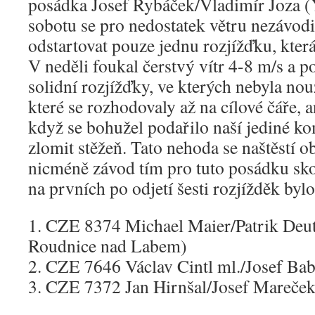
posádka Josef Rybáček/Vladimír Joza 
sobotu se pro nedostatek větru nezávodi
odstartovat pouze jednu rozjížďku, která
V neděli foukal čerstvý vítr 4-8 m/s a po
solidní rozjížďky, ve kterých nebyla no
které se rozhodovaly až na cílové čáře, 
když se bohužel podařilo naší jediné k
zlomit stěžeň. Tato nehoda se naštěstí o
nicméně závod tím pro tuto posádku sk
na prvních po odjetí šesti rozjížděk bylo
1. CZE 8374 Michael Maier/Patrik Deu
Roudnice nad Labem)
2. CZE 7646 Václav Cintl ml./Josef Ba
3. CZE 7372 Jan Hirnšal/Josef Mareč