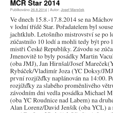
MČR Star 2014
Publikováno
26.8.2014
|
Autor:
Josef Mareček
Ve dnech 15.8.-17.8.2014 se na Mácho
v lodní třídě Star.
Pořadatelem byl souse
jachtklub. Letošního mistrovství se po l
zúčastnilo 10 lodí a mohli tedy být pro 
mistři České Republiky. Závodu se zúča
Jmenovitě to byly posádky Martin Vacu
(oba JMJ), Jan Hirnšal/Josef Mareček(
Rybáček/Vladimír Joza (YC Doksy/JMJ).
první rozjížďky naplánován na 14:00. Po
rozjížďky za slabého proměnlivého vět
závodním dni vedla posádka Michael Ma
(oba YC Roudnice nad Labem) na druhé
Alan Lorenz/David Jenšík (oba YCL) a n