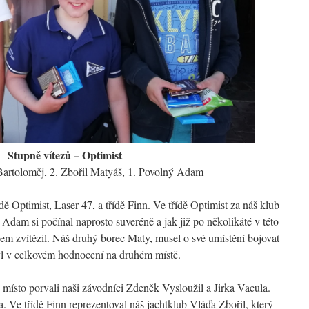
Stupně vítezů – Optimist
 Bartoloměj, 2. Zbořil Matyáš, 1. Povolný Adam
dě Optimist, Laser 47, a třídě Finn. Ve třídě Optimist za náš klub
Adam si počínal naprosto suveréně a jak již po několikáté v této
em zvítězil. Náš druhý borec Maty, musel o své umístění bojovat
byl v celkovém hodnocení na druhém místě.
é místo porvali naši závodníci Zdeněk Vysloužil a Jirka Vacula.
 Ve třídě Finn reprezentoval náš jachtklub Vláďa Zbořil, který