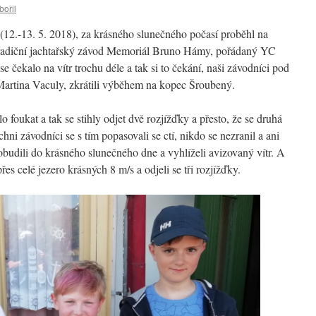
bořil
(12.-13. 5. 2018), za krásného slunečného počasí proběhl na
radiční jachtařský závod Memoriál Bruno Hámy, pořádaný YC
e čekalo na vítr trochu déle a tak si to čekání, naši závodníci pod
Martina Vaculy, zkrátili výběhem na kopec Šroubený.
 foukat a tak se stihly odjet dvě rozjížďky a přesto, že se druhá
ni závodníci se s tím popasovali se ctí, nikdo se nezranil a ani
obudili do krásného slunečného dne a vyhlíželi avizovaný vítr. A
es celé jezero krásných 8 m/s a odjeli se tři rozjížďky.