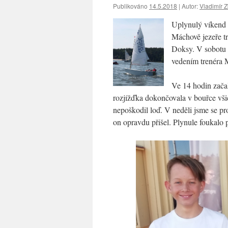
Publikováno
14.5.2018
|
Autor:
Vladimír Z
Uplynulý víkend 
Máchově jezeře t
Doksy. V sobotu s
vedením trenéra 
Ve 14 hodin začalo
rozjížďka dokončovala v bouřce všich
nepoškodil loď. V neděli jsme se pr
on opravdu přišel. Plynule foukalo př