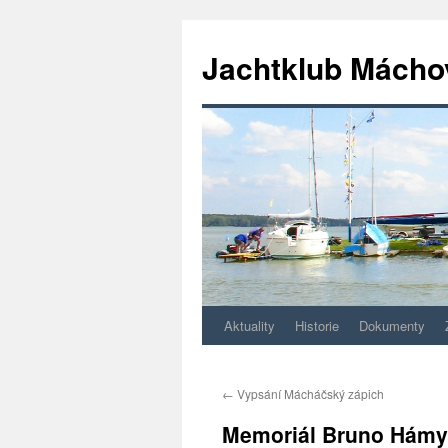
Jachtklub Mácho
Aktuality
Historie
Dokumenty
Přejít
k
←
Vypsání Mácháčský zápich
obsahu
Memoriál Bruno Hámy
webu