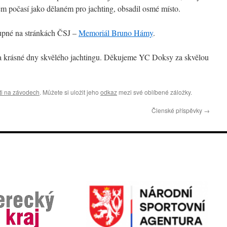
 počasí jako dělaném pro jachting, obsadil osmé místo.
upné na stránkách ČSJ –
Memoriál Bruno Hámy
.
va krásné dny skvělého jachtingu. Děkujeme YC Doksy za skvělou
ti na závodech
. Můžete si uložit jeho
odkaz
mezi své oblíbené záložky.
Členské příspěvky
→