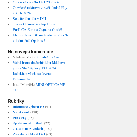
Omezení v areálu JMJ 23.7. a 4.8.
Otevřené mistrovství světa lodní třídy
2.4mR 2026
Soustředění dětí v JMJ
Tereza Chlumská v top 15 na
EurILCA Europa Cupu na Gardě!
Ela Berntová míří na Mistrovství světa
v lodní třídě Optimist!
Nejnovější komentáře
Vladimír Zbořil
:
Smutná zpráva
Valná hromada Jachtklubu Máchova
jezera Staré Splavy 13.1.2024 |
Jachtklub Máchova Jezera
:
Dokumenty
Josef Mareček
:
MINI OPTI CAMP
21´
Rubriky
Informace výboru JO
(41)
Nezařazené
(129)
Pro členy
(48)
Společenské události
(22)
Z účasti na závodech
(109)
Závody pořádané JMJ
(63)