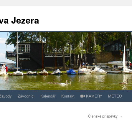
va Jezera
Závody
Závodníci
Kalendář
Kontakt
KAMERY
METEO
Členské příspěvky
→