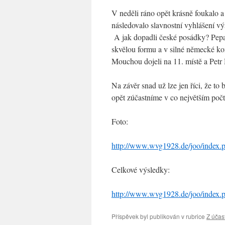
V neděli ráno opět krásně foukalo a
následovalo slavnostní vyhlášení v
A jak dopadli české posádky? Pepa
skvělou formu a v silné německé ko
Mouchou dojeli na 11. místě a Petr
Na závěr snad už lze jen říci, že to
opět zúčastníme v co největším počt
Foto:
http://www.wvg1928.de/joo/index.ph
Celkové výsledky:
http://www.wvg1928.de/joo/index.p
Příspěvek byl publikován v rubrice
Z účas