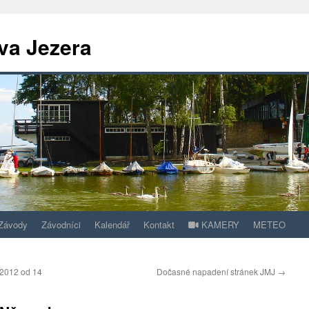
va Jezera
Závody
Závodníci
Kalendář
Kontakt
KAMERY
METEO
2012 od 14
Dočasné napadení stránek JMJ
→