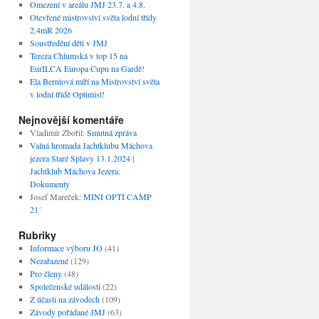
Omezení v areálu JMJ 23.7. a 4.8.
Otevřené mistrovství světa lodní třídy
2.4mR 2026
Soustředění dětí v JMJ
Tereza Chlumská v top 15 na
EurILCA Europa Cupu na Gardě!
Ela Berntová míří na Mistrovství světa
v lodní třídě Optimist!
Nejnovější komentáře
Vladimír Zbořil
:
Smutná zpráva
Valná hromada Jachtklubu Máchova
jezera Staré Splavy 13.1.2024 |
Jachtklub Máchova Jezera
:
Dokumenty
Josef Mareček
:
MINI OPTI CAMP
21´
Rubriky
Informace výboru JO
(41)
Nezařazené
(129)
Pro členy
(48)
Společenské události
(22)
Z účasti na závodech
(109)
Závody pořádané JMJ
(63)