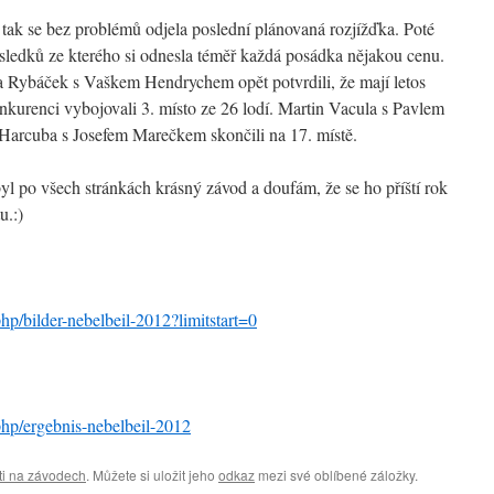
 tak se bez problémů odjela poslední plánovaná rozjížďka. Poté
ýsledků ze kterého si odnesla téměř každá posádka nějakou cenu.
 Rybáček s Vaškem Hendrychem opět potvrdili, že mají letos
nkurenci vybojovali 3. místo ze 26 lodí. Martin Vacula s Pavlem
 Harcuba s Josefem Marečkem skončili na 17. místě.
 byl po všech stránkách krásný závod a doufám, že se ho příští rok
u.:)
p/bilder-nebelbeil-2012?limitstart=0
hp/ergebnis-nebelbeil-2012
ti na závodech
. Můžete si uložit jeho
odkaz
mezi své oblíbené záložky.