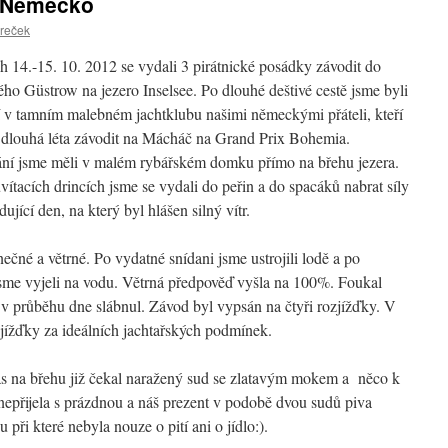
, Německo
reček
 14.-15. 10. 2012 se vydali 3 pirátnické posádky závodit do
o Güstrow na jezero Inselsee. Po dlouhé deštivé cestě jsme byli
í v tamním malebném jachtklubu našimi německými přáteli, kteří
ž dlouhá léta závodit na Mácháč na Grand Prix Bohemia.
ní jsme měli v malém rybářském domku přímo na břehu jezera.
vítacích drincích jsme se vydali do peřin a do spacáků nabrat síly
dující den, na který byl hlášen silný vítr.
nečné a větrné. Po vydatné snídani jsme ustrojili lodě a po
sme vyjeli na vodu. Větrná předpověď vyšla na 100%. Foukal
rý v průběhu dne slábnul. Závod byl vypsán na čtyři rozjížďky. V
zjížďky za ideálních jachtařských podmínek.
ás na břehu již čekal naražený sud se zlatavým mokem a něco k
přijela s prázdnou a náš prezent v podobě dvou sudů piva
při které nebyla nouze o pití ani o jídlo:).