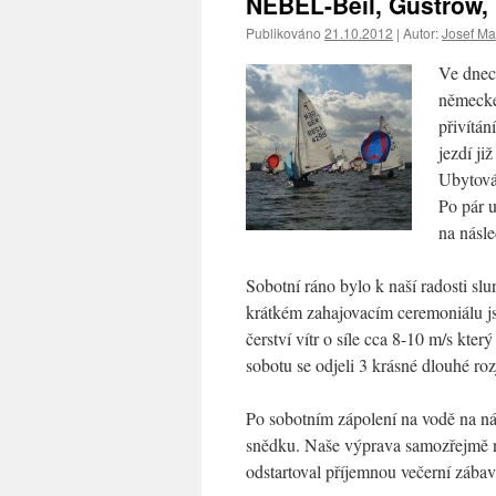
NEBEL-Beil, Güstrow
Publikováno
21.10.2012
|
Autor:
Josef Ma
Ve dnech
německéh
přivítán
jezdí ji
Ubytová
Po pár u
na násle
Sobotní ráno bylo k naší radosti slu
krátkém zahajovacím ceremoniálu j
čerství vítr o síle cca 8-10 m/s kte
sobotu se odjeli 3 krásné dlouhé ro
Po sobotním zápolení na vodě na n
snědku. Naše výprava samozřejmě ne
odstartoval příjemnou večerní zábavu 