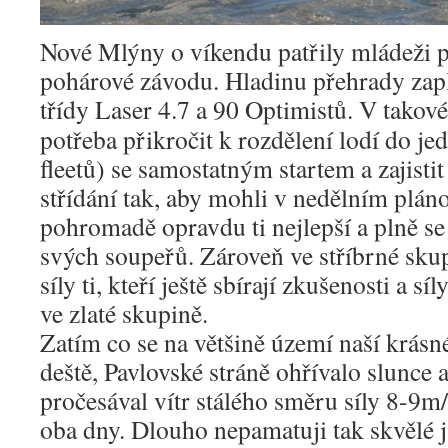
Nové Mlýny o víkendu patřily mládeži 
pohárové závodu. Hladinu přehrady zapl
třídy Laser 4.7 a 90 Optimistů.
V takové
potřeba přikročit k rozdělení lodí do je
fleetů) se samostatným startem a zajistit
střídání tak, aby mohli v nedělním pláno
pohromadě opravdu ti nejlepší a plně se 
svých soupeřů. Zároveň ve stříbrné sku
síly ti, kteří ještě sbírají zkušenosti a 
ve zlaté skupině.
Zatím co se na většině území naší krásn
deště, Pavlovské stráně ohřívalo slunce 
pročesával vítr stálého směru síly 8-9m
oba dny. Dlouho nepamatuji tak skvělé 