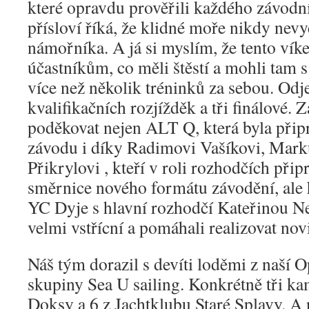
které opravdu prověřili každého závodn
přísloví říká, že klidné moře nikdy ne
námořníka. A já si myslím, že tento vík
účastníkům, co měli štěstí a mohli tam s
více než několik tréninků za sebou. Odje
kvalifikačních rozjížděk a tři finálové. 
poděkovat nejen ALT Q, která byla přip
závodu i díky Radimovi Vašíkovi, Mark
Přikrylovi , kteří v roli rozhodčích připr
směrnice nového formátu závodění, ale
YC Dyje s hlavní rozhodčí Kateřinou Ne
velmi vstřícní a pomáhali realizovat no
Náš tým dorazil s devíti loděmi z naší O
skupiny Sea U sailing. Konkrétně tři ka
Doksy a 6 z Jachtklubu Staré Splavy. A n