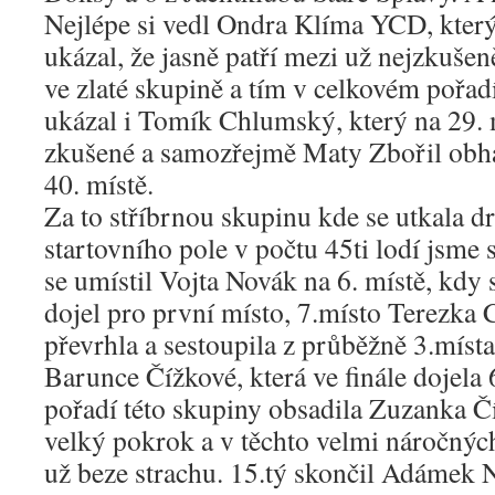
Nejlépe si vedl Ondra Klíma YCD, kter
ukázal, že jasně patří mezi už nejzkušen
ve zlaté skupině a tím v celkovém pořad
ukázal i Tomík Chlumský, který na 29. m
zkušené a samozřejmě Maty Zbořil obhá
40. místě.
Za to stříbrnou skupinu kde se utkala d
startovního pole v počtu 45ti lodí jsme 
se umístil Vojta Novák na 6. místě, kdy 
dojel pro první místo, 7.místo Terezka 
převrhla a sestoupila z průběžně 3.místa
Barunce Čížkové, která ve finále dojela 
pořadí této skupiny obsadila Zuzanka Čí
velký pokrok a v těchto velmi náročnýc
už beze strachu. 15.tý skončil Adámek 