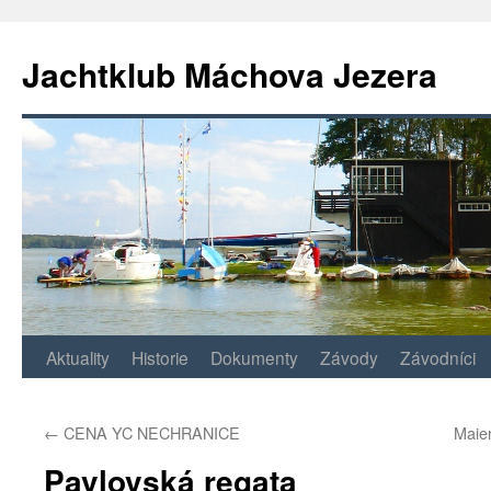
Jachtklub Máchova Jezera
Přejít
Aktuality
Historie
Dokumenty
Závody
Závodníci
k
←
CENA YC NECHRANICE
Maie
obsahu
Pavlovská regata
webu