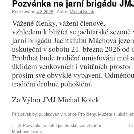
Pozvánka na jarní brigádu JMJ
Publikováno
4.3.2026
|
Autor:
Michal Kotek
Vážené členky, vážení členové,
vzhledem k blížící se jachtařské sezoně
jarní brigádu Jachtklubu Máchova jezera
uskuteční v sobotu 21. března 2026 od d
Probíhat bude tradiční umisťování mol a
úklidem venkovních i vnitřních prostor 
prosím své obvyklé vybavení. Odměnou
tradiční drobné pohoštění.
Za Výbor JMJ Michal Kotek
Příspěvek byl publikován v rubrice
Pro členy
. Můžete si uložit j
←
Pozvánka na letní jachtařské soustředění –
Op
Máchovo jezero