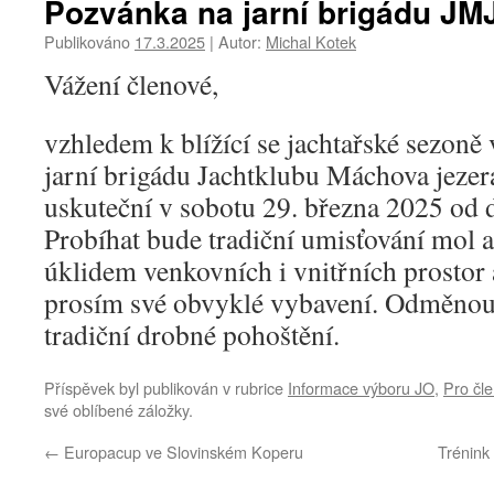
Pozvánka na jarní brigádu JMJ
Publikováno
17.3.2025
|
Autor:
Michal Kotek
Vážení členové,
vzhledem k blížící se jachtařské sezoně
jarní brigádu Jachtklubu Máchova jezera
uskuteční v sobotu 29. března 2025 od d
Probíhat bude tradiční umisťování mol a
úklidem venkovních i vnitřních prostor 
prosím své obvyklé vybavení. Odměnou
tradiční drobné pohoštění.
Příspěvek byl publikován v rubrice
Informace výboru JO
,
Pro čle
své oblíbené záložky.
←
Europacup ve Slovinském Koperu
Trénink 