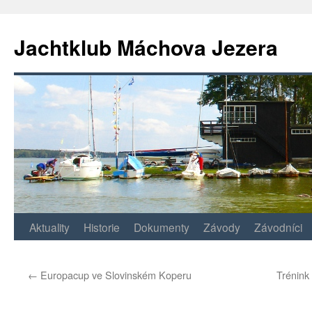
Jachtklub Máchova Jezera
Přejít
Aktuality
Historie
Dokumenty
Závody
Závodníci
k
←
Europacup ve Slovinském Koperu
Trénink 
obsahu
webu