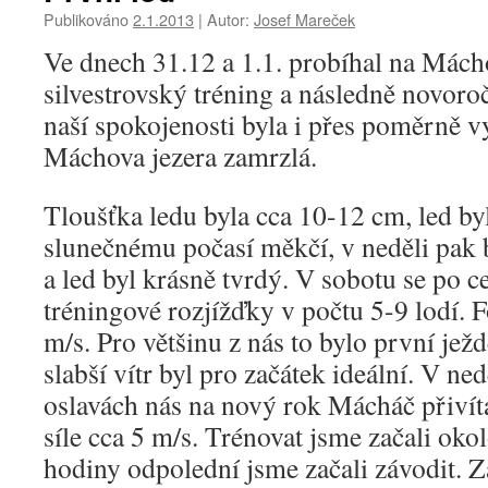
Publikováno
2.1.2013
|
Autor:
Josef Mareček
Ve dnech 31.12 a 1.1. probíhal na Mách
silvestrovský tréning a následně novoro
naší spokojenosti byla i přes poměrně v
Máchova jezera zamrzlá.
Tloušťka ledu byla cca 10-12 cm, led by
slunečnému počasí měkčí, v neděli pak b
a led byl krásně tvrdý. V sobotu se po ce
tréningové rozjížďky v počtu 5-9 lodí. F
m/s. Pro většinu z nás to bylo první ježd
slabší vítr byl pro začátek ideální. V ne
oslavách nás na nový rok Mácháč přiví
síle cca 5 m/s. Trénovat jsme začali okol
hodiny odpolední jsme začali závodit. Z