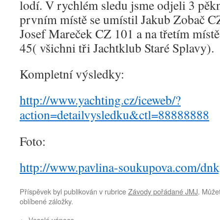
lodí. V rychlém sledu jsme odjeli 3 pěk
prvním místě se umístil Jakub Zobač C
Josef Mareček CZ 101 a na třetím míst
45( všichni tři Jachtklub Staré Splavy).
Kompletní výsledky:
http://www.yachting.cz/iceweb/?
action=detailvysledku&ctl=88888888
Foto:
http://www.pavlina-soukupova.com/dn
Příspěvek byl publikován v rubrice
Závody pořádané JMJ
. Můžet
oblíbené záložky.
←
Veselé vánoce