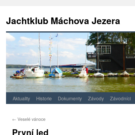
Jachtklub Máchova Jezera
Přejít
Aktuality
Historie
Dokumenty
Závody
Závodníci
k
←
Veselé vánoce
obsahu
První led
webu