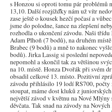
s Honzou si oproti tomu pár problémů naš
13,10. Další rozjížďky nám už vítr nedov
zase ještě o kousek hezčí počasí a vůbec
jsme do polodne, šance na zlepšení neby
rozhodla o ukončení závodu. Naši třídu
Adam Plhoň (7 bodů), na druhém místě 
Brabec (9 bodů) a mně to nakonec vyšlo 
bodů). Jirka Lassig si poslední nepove
nepomohl a skončil tak za většinou svý
na 10. místě. Honza Dvořák při svém d
obsadil celkové 13. místo. Pozitivní zprá
závodu přihlásilo 19 lodí RS700, počty 
stoupat, máme dost kluků z juniorských 
největší závod v květnu na Nové Mlýny s
děvčata. Tak snad na závody na Nových 