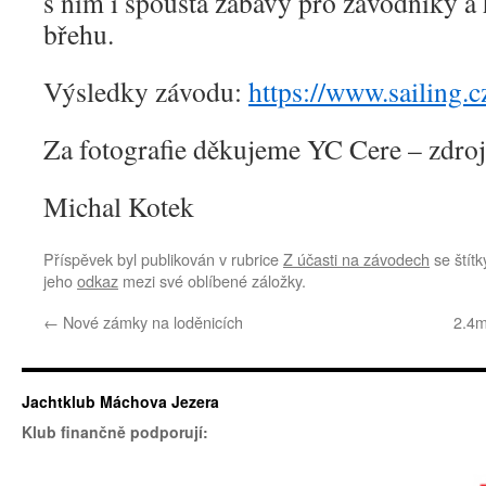
s ním i spousta zábavy pro závodníky a
břehu.
Výsledky závodu:
https://www.sailing.
Za fotografie děkujeme YC Cere – zdro
Michal Kotek
Příspěvek byl publikován v rubrice
Z účasti na závodech
se štít
jeho
odkaz
mezi své oblíbené záložky.
←
Nové zámky na loděnicích
2.4m
Jachtklub Máchova Jezera
Klub finančně podporují: