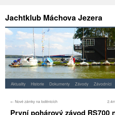
Jachtklub Máchova Jezera
Přejít
Aktuality
Historie
Dokumenty
Závody
Závodníci
k
←
Nové zámky na loděnicích
2.4m
obsahu
První pohárový závod RS700 
webu