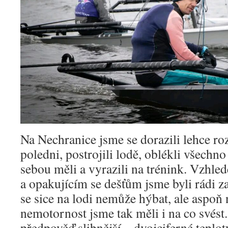
Na Nechranice jsme se dorazili lehce ro
poledni, postrojili lodě, oblékli všechno
sebou měli a vyrazili na trénink. Vzhl
a opakujícím se dešťům jsme byli rádi z
se sice na lodi nemůže hýbat, ale aspoň
nemotornost jsme tak měli i na co svést
předpověď slibnější – dvojciferné teploty