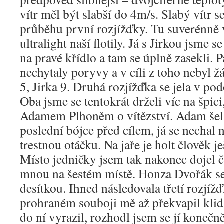
vítr měl být slabší do 4m/s. Slabý vítr s
průběhu první rozjížďky. Tu suverénně
ultralight naší flotily. Já s Jirkou jsme s
na pravé křídlo a tam se úplně zasekli. P
nechytaly poryvy a v cíli z toho nebyl 
5, Jirka 9. Druhá rozjížďka se jela v 
Oba jsme se tentokrát drželi víc na špici
Adamem Plhoněm o vítězství. Adam šel 
poslední bójce před cílem, já se nechal 
trestnou otáčku. Na jaře je holt člověk 
Místo jedničky jsem tak nakonec dojel č
mnou na šestém místě. Honza Dvořák se
desítkou. Ihned následovala třetí rozjíž
prohraném souboji mě až překvapil klid
do ní vyrazil, rozhodl jsem se jí konečně