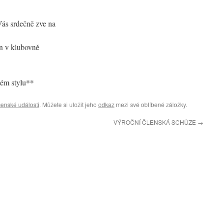
ás srdečně zve na
in v klubovně
ém stylu**
enské události
. Můžete si uložit jeho
odkaz
mezi své oblíbené záložky.
VÝROČNÍ ČLENSKÁ SCHŮZE
→