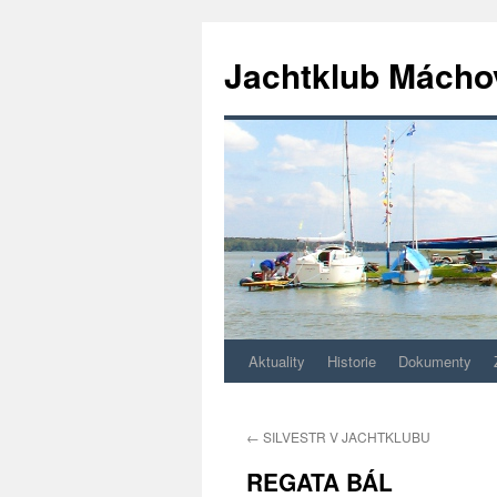
Jachtklub Mácho
Aktuality
Historie
Dokumenty
Přejít
k
←
SILVESTR V JACHTKLUBU
obsahu
REGATA BÁL
webu