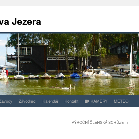
va Jezera
Závody
Závodníci
Kalendář
Kontakt
KAMERY
METEO
VÝROČNÍ ČLENSKÁ SCHŮZE
→