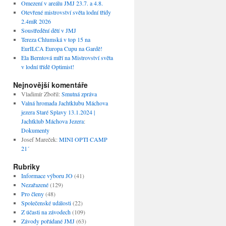
Omezení v areálu JMJ 23.7. a 4.8.
Otevřené mistrovství světa lodní třídy
2.4mR 2026
Soustředění dětí v JMJ
Tereza Chlumská v top 15 na
EurILCA Europa Cupu na Gardě!
Ela Berntová míří na Mistrovství světa
v lodní třídě Optimist!
Nejnovější komentáře
Vladimír Zbořil
:
Smutná zpráva
Valná hromada Jachtklubu Máchova
jezera Staré Splavy 13.1.2024 |
Jachtklub Máchova Jezera
:
Dokumenty
Josef Mareček
:
MINI OPTI CAMP
21´
Rubriky
Informace výboru JO
(41)
Nezařazené
(129)
Pro členy
(48)
Společenské události
(22)
Z účasti na závodech
(109)
Závody pořádané JMJ
(63)