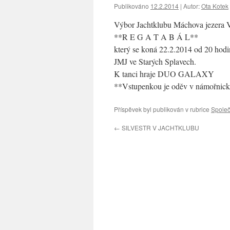
Publikováno
12.2.2014
|
Autor:
Ota Kotek
Výbor Jachtklubu Máchova jezera V
**R E G A T A B Á L**
který se koná 22.2.2014 od 20 hod
JMJ ve Starých Splavech.
K tanci hraje DUO GALAXY
**Vstupenkou je oděv v námořnick
Příspěvek byl publikován v rubrice
Společ
←
SILVESTR V JACHTKLUBU