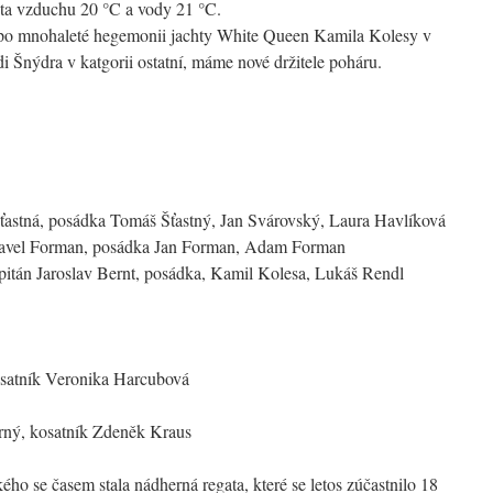
lota vzduchu 20 °C a vody 21 °C.
 po mnohaleté hegemonii jachty White Queen Kamila Kolesy v
di Šnýdra v katgorii ostatní, máme nové držitele poháru.
 Šťastná, posádka Tomáš Šťastný, Jan Svárovský, Laura Havlíková
 Pavel Forman, posádka Jan Forman, Adam Forman
pitán Jaroslav Bernt, posádka, Kamil Kolesa, Lukáš Rendl
kosatník Veronika Harcubová
rný, kosatník Zdeněk Kraus
o se časem stala nádherná regata, které se letos zúčastnilo 18