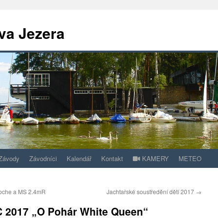
va Jezera
Závody
Závodníci
Kalendář
Kontakt
KAMERY
METEO
Woche a MS 2.4mR
Jachtařské soustředění dětí 2017
→
2017 „O Pohár White Queen“