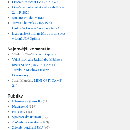
Omezení v areálu JMJ 23.7. a 4.8.
Otevřené mistrovství světa lodní třídy
2.4mR 2026
Soustředění dětí v JMJ
Tereza Chlumská v top 15 na
EurILCA Europa Cupu na Gardě!
Ela Berntová míří na Mistrovství světa
v lodní třídě Optimist!
Nejnovější komentáře
Vladimír Zbořil
:
Smutná zpráva
Valná hromada Jachtklubu Máchova
jezera Staré Splavy 13.1.2024 |
Jachtklub Máchova Jezera
:
Dokumenty
Josef Mareček
:
MINI OPTI CAMP
21´
Rubriky
Informace výboru JO
(41)
Nezařazené
(129)
Pro členy
(48)
Společenské události
(22)
Z účasti na závodech
(109)
Závody pořádané JMJ
(63)