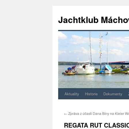
Jachtklub Mácho
Aktuality
Historie
Dokumenty
Přejít
k
←
Zpráva z účasti Dana Bíny na Kieler 
obsahu
REGATA RUT CLASSIC 
webu