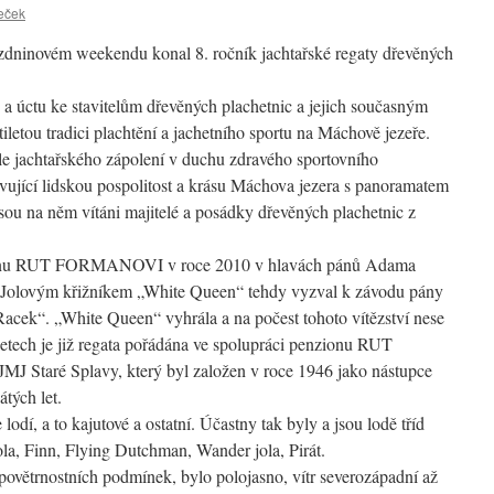
eček
zdninovém weekendu konal 8. ročník jachtařské regaty dřevěných
v a úctu ke stavitelům dřevěných plachetnic a jejich současným
iletou tradici plachtění a jachetního sportu na Máchově jezeře.
dle jachtařského zápolení v duchu zdravého sportovního
avující lidskou pospolitost a krásu Máchova jezera s panoramatem
sou na něm vítáni majitelé a posádky dřevěných plachetnic z
zionu RUT FORMANOVI v roce 2010 v hlavách pánů Adama
 Jolovým křižníkem „White Queen“ tehdy vyzval k závodu pány
cek“. „White Queen“ vyhrála a na počest tohoto vítězství nese
letech je již regata pořádána ve spolupráci penzionu RUT
 Staré Splavy, který byl založen v roce 1946 jako nástupce
tých let.
lodí, a to kajutové a ostatní. Účastny tak byly a jsou lodě tříd
ola, Finn, Flying Dutchman, Wander jola, Pirát.
h povětrnostních podmínek, bylo polojasno, vítr severozápadní až