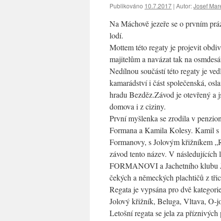
Publikováno
10.7.2017
|
Autor:
Josef Mar
Na Máchově jezeře se o prvním prá
lodí.
Mottem této regaty je projevit obdi
majitelům a navázat tak na osmdesát
Nedílnou součástí této regaty je ve
kamarádství i část společenská, osl
hradu Bezděz.Závod je otevřený a j
domova i z ciziny.
První myšlenka se zrodila v pen
Formana a Kamila Kolesy. Kamil s
Formanovy, s Jolovým křižníkem „Ra
závod tento název. V následujících 
FORMANOVI a Jachetního klubu JMJ
čekých a německých plachtičů z třicá
Regata je vypsána pro dvě kategorie 
Jolový křižník, Beluga, Vltava, O-j
Letošní regata se jela za příznivýc