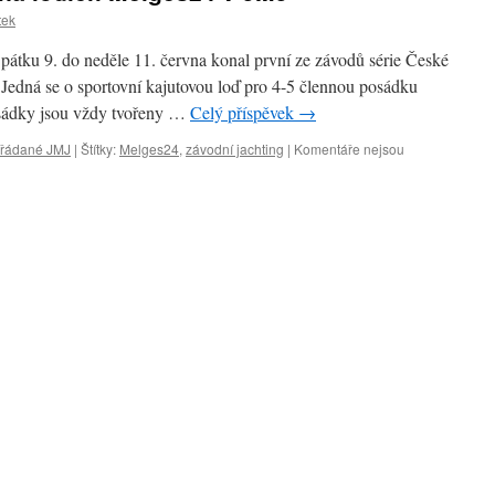
tek
pátku 9. do neděle 11. června konal první ze závodů série České
 Jedná se o sportovní kajutovou loď pro 4-5 člennou posádku
sádky jsou vždy tvořeny …
Celý příspěvek
→
ořádané JMJ
|
Štítky:
Melges24
,
závodní jachting
|
Komentáře nejsou