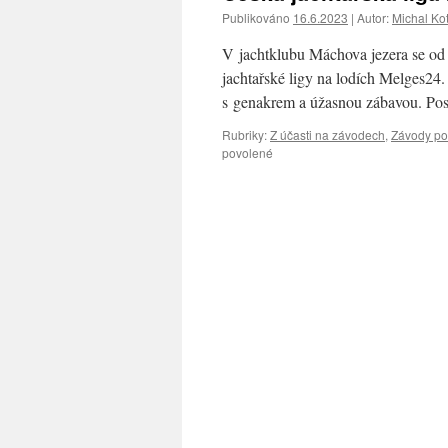
Publikováno
16.6.2023
|
Autor:
Michal Ko
V jachtklubu Máchova jezera se od 
jachtařské ligy na lodích Melges24.
s genakrem a úžasnou zábavou. Po
Rubriky:
Z účasti na závodech
,
Závody p
u
povolené
textu
s
názvem
Česká
jachtařská
liga
na
lodích
Melges24
v JMJ