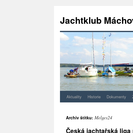
Jachtklub Mácho
Aktuality
Historie
Dokumenty
Přejít
k
Melges24
Archiv štítku:
obsahu
Česká jachtařská liga
webu