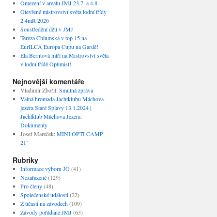
Omezení v areálu JMJ 23.7. a 4.8.
Otevřené mistrovství světa lodní třídy
2.4mR 2026
Soustředění dětí v JMJ
Tereza Chlumská v top 15 na
EurILCA Europa Cupu na Gardě!
Ela Berntová míří na Mistrovství světa
v lodní třídě Optimist!
Nejnovější komentáře
Vladimír Zbořil
:
Smutná zpráva
Valná hromada Jachtklubu Máchova
jezera Staré Splavy 13.1.2024 |
Jachtklub Máchova Jezera
:
Dokumenty
Josef Mareček
:
MINI OPTI CAMP
21´
Rubriky
Informace výboru JO
(41)
Nezařazené
(129)
Pro členy
(48)
Společenské události
(22)
Z účasti na závodech
(109)
Závody pořádané JMJ
(63)