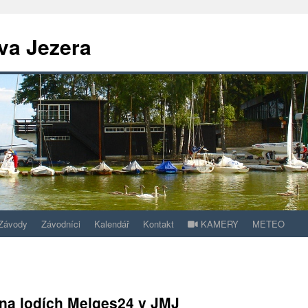
va Jezera
Závody
Závodníci
Kalendář
Kontakt
KAMERY
METEO
 na lodích Melges24 v JMJ