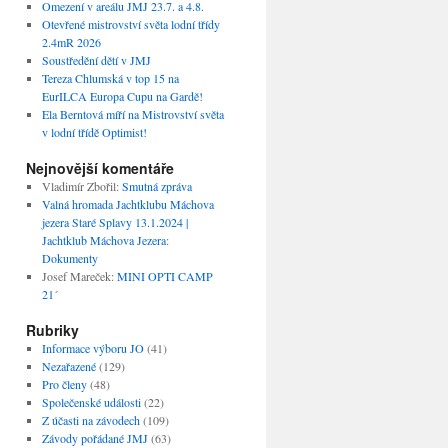
Omezení v areálu JMJ 23.7. a 4.8.
Otevřené mistrovství světa lodní třídy
2.4mR 2026
Soustředění dětí v JMJ
Tereza Chlumská v top 15 na
EurILCA Europa Cupu na Gardě!
Ela Berntová míří na Mistrovství světa
v lodní třídě Optimist!
Nejnovější komentáře
Vladimír Zbořil
:
Smutná zpráva
Valná hromada Jachtklubu Máchova
jezera Staré Splavy 13.1.2024 |
Jachtklub Máchova Jezera
:
Dokumenty
Josef Mareček
:
MINI OPTI CAMP
21´
Rubriky
Informace výboru JO
(41)
Nezařazené
(129)
Pro členy
(48)
Společenské události
(22)
Z účasti na závodech
(109)
Závody pořádané JMJ
(63)