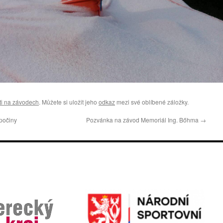
ti na závodech
. Můžete si uložit jeho
odkaz
mezi své oblíbené záložky.
 počiny
Pozvánka na závod Memoriál Ing. Bőhma
→