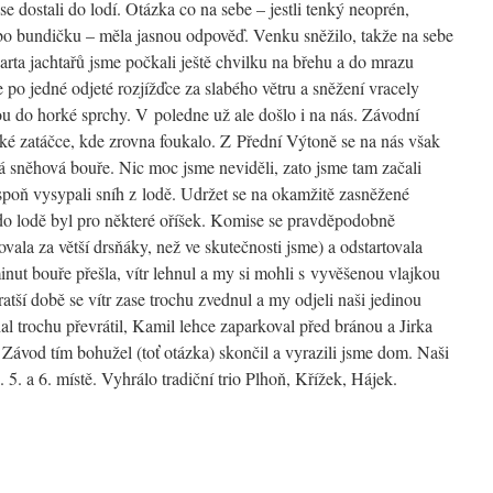
e dostali do lodí. Otázka co na sebe – jestli tenký neoprén,
ebo bundičku – měla jasnou odpověď. Venku sněžilo, takže na sebe
arta jachtařů jsme počkali ještě chvilku na břehu a do mrazu
e po jedné odjeté rozjížďce za slabého větru a sněžení vracely
u do horké sprchy. V poledne už ale došlo i na nás. Závodní
nské zatáčce, kde zrovna foukalo. Z Přední Výtoně se na nás však
á sněhová bouře. Nic moc jsme neviděli, zato jsme tam začali
spoň vysypali sníh z lodě. Udržet se na okamžitě zasněžené
 do lodě byl pro některé oříšek. Komise se pravděpodobně
vala za větší drsňáky, než ve skutečnosti jsme) a odstartovala
minut bouře přešla, vítr lehnul a my si mohli s vyvěšenou vlajkou
atší době se vítr zase trochu zvednul a my odjeli naši jedinou
l trochu převrátil, Kamil lehce zaparkoval před bránou a Jirka
Závod tím bohužel (toť otázka) skončil a vyrazili jsme dom. Naši
. 5. a 6. místě. Vyhrálo tradiční trio Plhoň, Křížek, Hájek.