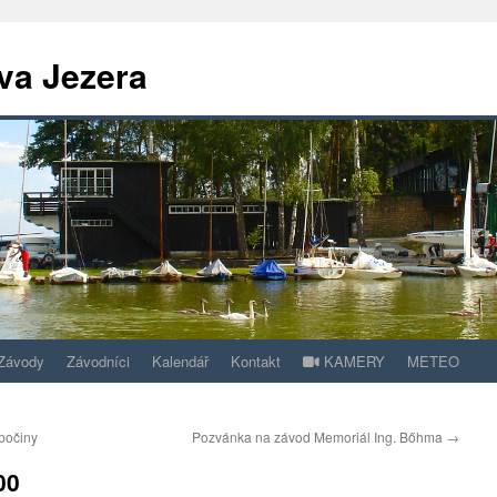
va Jezera
Závody
Závodníci
Kalendář
Kontakt
KAMERY
METEO
 počiny
Pozvánka na závod Memoriál Ing. Bőhma
→
00