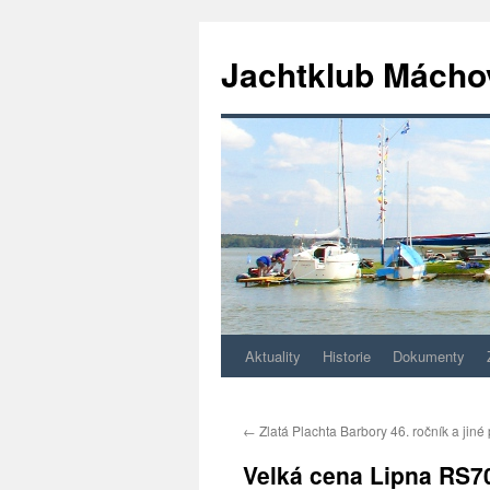
Jachtklub Mácho
Aktuality
Historie
Dokumenty
Přejít
k
←
Zlatá Plachta Barbory 46. ročník a jiné
obsahu
Velká cena Lipna RS7
webu