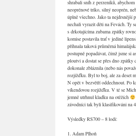
shrabali sníh z perzeniků, abychom s
neoprénové triko, silný neoprén, n
úplně všechno. Jako ta nejdrsnější p
nechali vyrazit děti na Fevách. Ty s
s drkotajícíma zubama zpátky rovno
komise postavila trať v jediné lipe
přihnala taková průměrná himalájsk
postupně popadávat, čímž jsme si a
ploutvi a dostat se přes dno zpátky
dokonale zbláznila (nebo nás považo
rozjížďku. Byl to boj, ale za deset 
N opět v bezvětří oddechnout. Po kr
víkendovou rozjížďku. V té se Micha
jemně utrhnul kladku na otěžích
závodníci tak byli klasifikováni na 4
Výsledky RS700 – 8 lodí:
1. Adam Plhoň