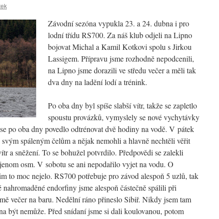
tek
Závodní sezóna vypukla 23. a 24. dubna i pro
lodní třídu RS700. Za náš klub odjeli na Lipno
bojovat Michal a Kamil Kotkovi spolu s Jirkou
Lassigem. Přípravu jsme rozhodně nepodcenili,
na Lipno jsme dorazili ve středu večer a měli tak
dva dny na ladění lodí a trénink.
Po oba dny byl spíše slabší vítr, takže se zapletlo
spoustu provázků, vymyslely se nové vychytávky
u se po oba dny povedlo odtrénovat dvě hodiny na vodě. V pátek
 svým spáleným čelům a nějak nemohli a hlavně nechtěli věřit
tr a sněžení. To se bohužel potvrdilo. Předpovědi se zalekli
 jenom osm. V sobotu se ani nepodařilo vyjet na vodu. O
im to moc nejelo. RS700 potřebuje pro závod alespoň 5 uzlů, tak
é nahromaděné endorfiny jsme alespoň částečně spálili při
mě večer na baru. Nedělní ráno přineslo Sibiř. Nikdy jsem tam
bna být nemůže. Před snídaní jsme si dali koulovanou, potom