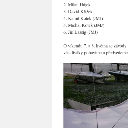
2. Milan Hájek
3. David Křížek
4. Kamil Kotek (JMJ)
5. Michal Kotek (JMJ)
6. Jiří Lassig (JMJ)
O víkendu 7. a 8. května se závody 
vás diváky pobavíme a předvedeme 