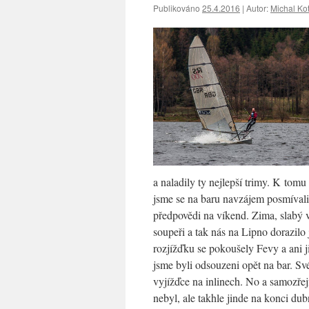
Publikováno
25.4.2016
|
Autor:
Michal Ko
a naladily ty nejlepší trimy. K tom
jsme se na baru navzájem posmívali
předpovědi na víkend. Zima, slabý ví
soupeři a tak nás na Lipno dorazilo
rozjížďku se pokoušely Fevy a ani j
jsme byli odsouzeni opět na bar. Sv
vyjížďce na inlinech. No a samozřej
nebyl, ale takhle jinde na konci du