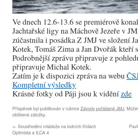
Ve dnech 12.6-13.6 se premiérově kona
Jachtařské ligy na Máchově Jezeře v JM
zúčastnila i posádka Z JMJ ve složení J
Kotek, Tomáš Zima a Jan Dvořák kteří sk
Podrobnější zprávu připravuje z pohled
připravuje Michal Kotek.
Zatím je k dispozici zpráva na webu
ČS
Kompletní výsledky
Krásné fotky od Páji jsou k vidění
zde
Příspěvek byl publikován v rubrice
Závody pořádané JMJ
. Můžet
oblíbené záložky.
←
Soustředění mládeže na lodních třídách
Pavl
Optimista a ILCA 4