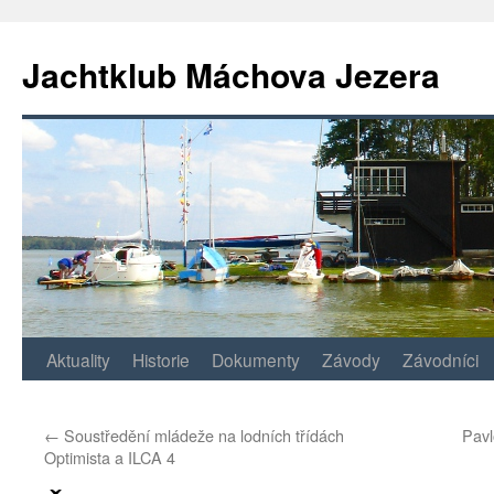
Jachtklub Máchova Jezera
Přejít
Aktuality
Historie
Dokumenty
Závody
Závodníci
k
←
Soustředění mládeže na lodních třídách
Pavl
obsahu
Optimista a ILCA 4
webu