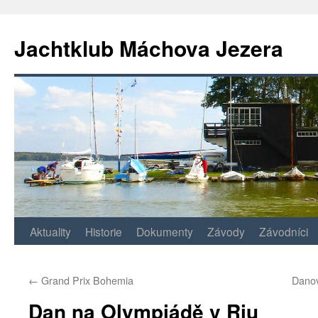
Jachtklub Máchova Jezera
Přejít
Aktuality
Historie
Dokumenty
Závody
Závodníci
k
←
Grand Prix Bohemia
Danov
obsahu
Dan na Olympiádě v Riu
webu