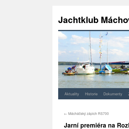
Jachtklub Mácho
Aktuality
Historie
Dokumenty
Přejít
k
←
Mácháčský zápich RS700
obsahu
Jarní premiéra na Roz
webu