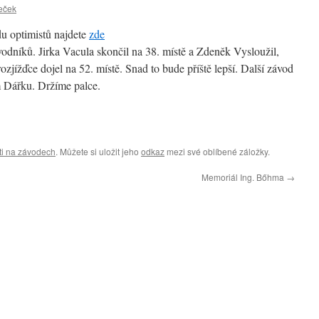
eček
u optimistů najdete
zde
dníků. Jirka Vacula skončil na 38. místě a Zdeněk Vysloužil,
ozjížďce dojel na 52. místě. Snad to bude příště lepší. Další závod
m Dářku. Držíme palce.
ti na závodech
. Můžete si uložit jeho
odkaz
mezi své oblíbené záložky.
Memoriál Ing. Bőhma
→