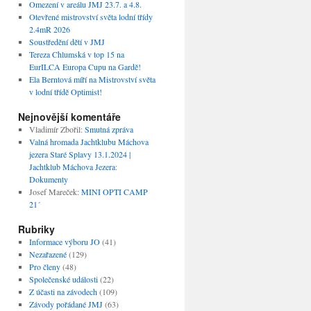
Omezení v areálu JMJ 23.7. a 4.8.
Otevřené mistrovství světa lodní třídy
2.4mR 2026
Soustředění dětí v JMJ
Tereza Chlumská v top 15 na
EurILCA Europa Cupu na Gardě!
Ela Berntová míří na Mistrovství světa
v lodní třídě Optimist!
Nejnovější komentáře
Vladimír Zbořil
:
Smutná zpráva
Valná hromada Jachtklubu Máchova
jezera Staré Splavy 13.1.2024 |
Jachtklub Máchova Jezera
:
Dokumenty
Josef Mareček
:
MINI OPTI CAMP
21´
Rubriky
Informace výboru JO
(41)
Nezařazené
(129)
Pro členy
(48)
Společenské události
(22)
Z účasti na závodech
(109)
Závody pořádané JMJ
(63)