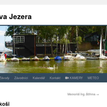
va Jezera
Závody
Závodníci
Kalendář
Kontakt
KAMERY
METEO
Memoriál Ing. Bőhma
→
koši