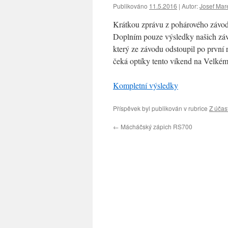
Publikováno
11.5.2016
|
Autor:
Josef Mar
Krátkou zprávu z pohárového závod
Doplním pouze výsledky našich závo
který ze závodu odstoupil po první r
čeká optíky tento víkend na Velké
Kompletní výsledky
Příspěvek byl publikován v rubrice
Z účas
←
Mácháčský zápich RS700