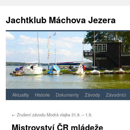
Jachtklub Máchova Jezera
Přejít
Aktuality
Historie
Dokumenty
Závody
Závodníci
k
←
Zrušení závodu Modrá vlajka 31.8. – 1.9.
obsahu
Mistrovství ČR mládeže
webu