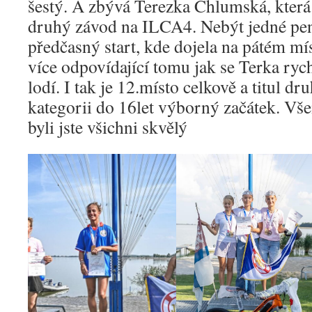
šestý. A zbývá Terezka Chlumská, která
druhý závod na ILCA4. Nebýt jedné pe
předčasný start, kde dojela na pátém mí
více odpovídající tomu jak se Terka ry
lodí. I tak je 12.místo celkově a titul d
kategorii do 16let výborný začátek. Vš
byli jste všichni skvělý