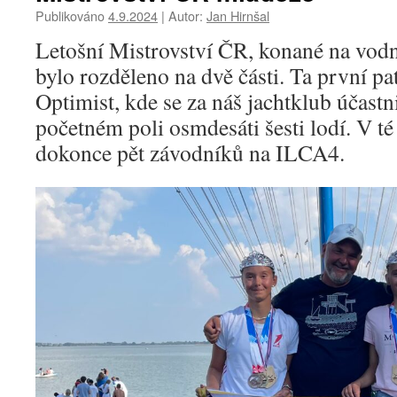
Publikováno
4.9.2024
|
Autor:
Jan Hirnšal
Letošní Mistrovství ČR, konané na vod
bylo rozděleno na dvě části. Ta první pat
Optimist, kde se za náš jachtklub účastn
početném poli osmdesáti šesti lodí. V t
dokonce pět závodníků na ILCA4.