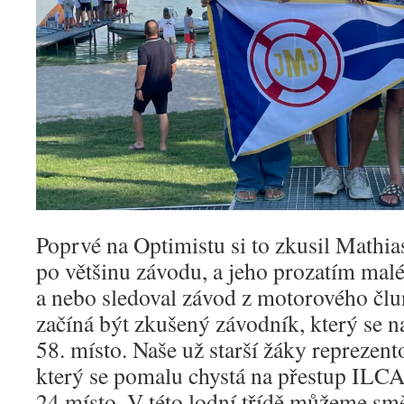
Poprvé na Optimistu si to zkusil Mathias 
po většinu závodu, a jeho prozatím malé
a nebo sledoval závod z motorového čl
začíná být zkušený závodník, který se 
58. místo. Naše už starší žáky reprezen
který se pomalu chystá na přestup ILCA
24.místo. V této lodní třídě můžeme směl