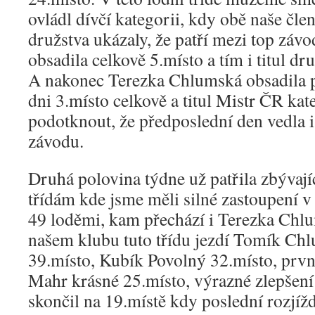
ovládl dívčí kategorii, kdy obě naše čl
družstva ukázaly, že patří mezi top záv
obsadila celkově 5.místo a tím i titul d
A nakonec Terezka Chlumská obsadila
dni 3.místo celkově a titul Mistr ČR ka
podotknout, že předposlední den vedla 
závodu.
Druhá polovina týdne už patřila zbýva
třídám kde jsme měli silné zastoupení v
49 loděmi, kam přechází i Terezka Chlu
našem klubu tuto třídu jezdí Tomík Chl
39.místo, Kubík Povolný 32.místo, prv
Mahr krásné 25.místo, výrazné zlepšení
skončil na 19.místě kdy poslední rozjíž