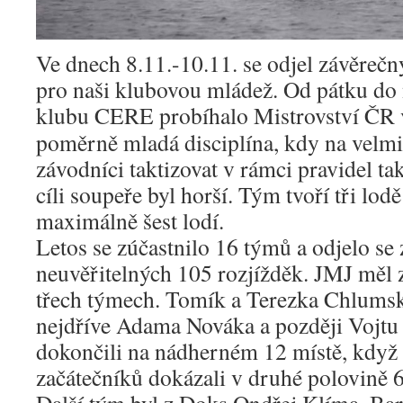
Ve dnech 8.11.-10.11. se odjel závěrečn
pro naši klubovou mládež. Od pátku do
klubu CERE probíhalo Mistrovství ČR 
poměrně mladá disciplína, kdy na velmi k
závodníci taktizovat v rámci pravidel ta
cíli soupeře byl horší. Tým tvoří tři lodě
maximálně šest lodí.
Letos se zúčastnilo 16 týmů a odjelo se
neuvěřitelných 105 rozjížděk. JMJ měl 
třech týmech. Tomík a Terezka Chlumský
nejdříve Adama Nováka a později Vojtu
dokončili na nádherném 12 místě, kdy
začátečníků dokázali v druhé polovině 6