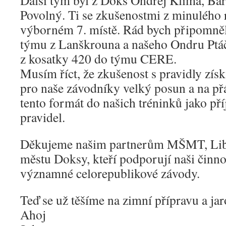
Další tým byl z Doks Ondřej Klíma, Bar
Povolný. Ti se zkušenostmi z minulého 
výborném 7. místě. Rád bych připomně
týmu z Lanškrouna a našeho Ondru Ptáčn
z kosatky 420 do týmu CERE.
Musím říct, že zkušenost s pravidly zís
pro naše závodníky velký posun a na př
tento formát do našich tréninků jako p
pravidel.
Děkujeme našim partnerům MŠMT, Libe
městu Doksy, kteří podporují naši činno
významné celorepublikové závody.
Teď se už těšíme na zimní přípravu a jar
Ahoj