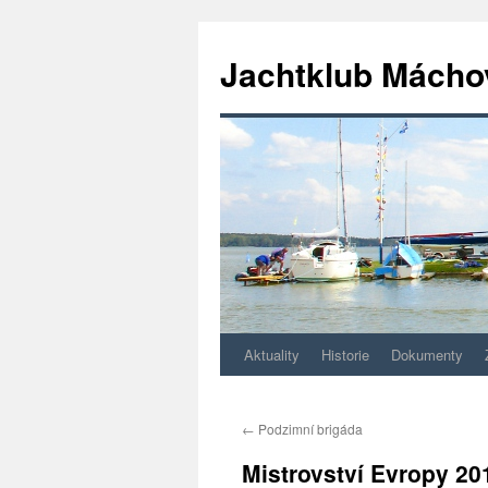
Jachtklub Mácho
Aktuality
Historie
Dokumenty
Přejít
k
←
Podzimní brigáda
obsahu
Mistrovství Evropy 201
webu