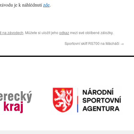
 závodu je k náhlédnutí
zde
.
ti na závodech
. Můžete si uložit jeho
odkaz
mezi své oblíbené záložky.
Sportovní skiff RS700 na Mácháči
→