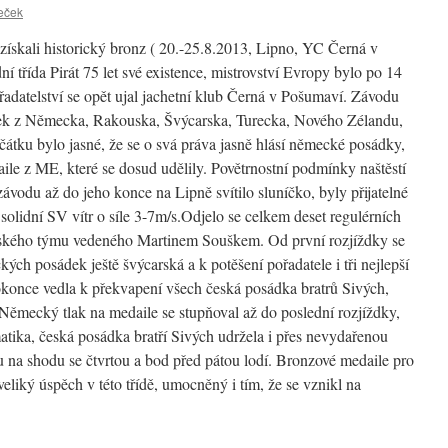
eček
 získali historický bronz ( 20.-25.8.2013, Lipno, YC Černá v
í třída Pirát 75 let své existence, mistrovství Evropy bylo po 14
řadatelství se opět ujal jachetní klub Černá v Pošumaví.
Závodu
dek z Německa, Rakouska, Švýcarska, Turecka, Nového Zélandu,
átku bylo jasné, že se o svá práva jasně hlásí německé posádky,
le z ME, které se dosud udělily. Povětrnostní podmínky naštěstí
závodu až do jeho konce na Lipně svítilo sluníčko, byly přijatelné
solidní SV vítr o síle 3-7m/s.Odjelo se celkem deset regulérních
vského týmu vedeného Martinem Souškem. Od první rozjíždky se
h posádek ještě švýcarská a k potěšení pořadatele i tři nejlepší
okonce vedla k překvapení všech česká posádka bratrů Sivých,
ěmecký tlak na medaile se stupňoval až do poslední rozjíždky,
tika, česká posádka bratří Sivých udržela i přes nevydařenou
u na shodu se čtvrtou a bod před pátou lodí. Bronzové medaile pro
eliký úspěch v této třídě, umocněný i tím, že se vznikl na