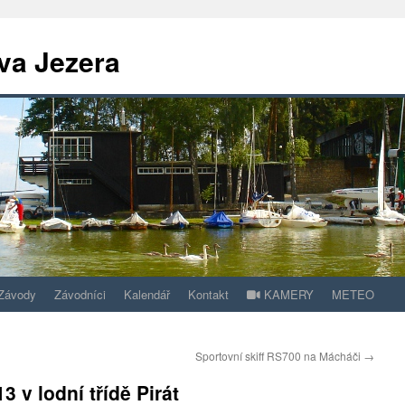
va Jezera
Závody
Závodníci
Kalendář
Kontakt
KAMERY
METEO
Sportovní skiff RS700 na Mácháči
→
3 v lodní třídě Pirát