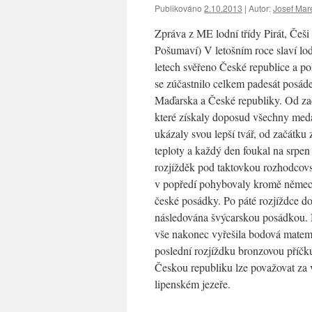
Publikováno
2.10.2013
|
Autor:
Josef Mar
Zpráva z ME lodní třídy Pirát, Češi
Pošumaví) V letošním roce slaví lodn
letech svěřeno České republice a po
se zúčastnilo celkem padesát posá
Maďarska a České republiky. Od zač
které získaly doposud všechny medai
ukázaly svou lepší tvář, od začátku 
teploty a každý den foukal na srpen 
rozjížděk pod taktovkou rozhodco
v popředí pohybovaly kromě německýc
české posádky. Po páté rozjíždce d
následována švýcarskou posádkou. N
vše nakonec vyřešila bodová matema
poslední rozjíždku bronzovou příčk
Českou republiku lze považovat za v
lipenském jezeře.