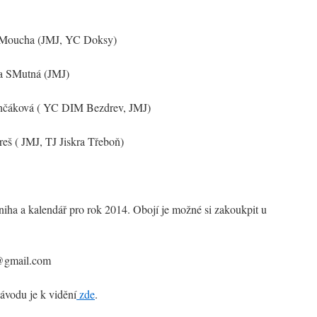
l Moucha (JMJ, YC Doksy)
ka SMutná (JMJ)
ončáková ( YC DIM Bezdrev, JMJ)
eš ( JMJ, TJ Jiskra Třeboň)
kniha a kalendář pro rok 2014. Obojí je možné si zakoukpit u
o@gmail.com
závodu je k vidění
zde
.