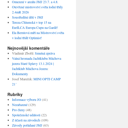
Omezení v areálu JMJ 23.7. a 4.8.
Otevřené mistrovství světa lodní třídy
2.4mR 2026
Soustředění dětí v JMJ
Tereza Chlumská v top 15 na
EurILCA Europa Cupu na Gardě!
Ela Berntová míří na Mistrovství světa
v lodní třídě Optimist!
Nejnovější komentáře
Vladimír Zbořil
:
Smutná zpráva
Valná hromada Jachtklubu Máchova
jezera Staré Splavy 13.1.2024 |
Jachtklub Máchova Jezera
:
Dokumenty
Josef Mareček
:
MINI OPTI CAMP
21´
Rubriky
Informace výboru JO
(41)
Nezařazené
(129)
Pro členy
(48)
Společenské události
(22)
Z účasti na závodech
(109)
Závody pořádané JMJ
(63)