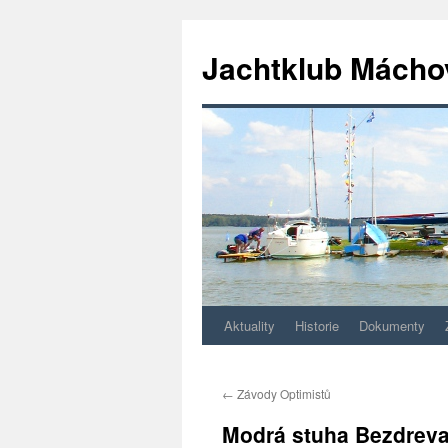
Jachtklub Mácho
Aktuality
Historie
Dokumenty
Přejít
k
←
Závody Optimistů
obsahu
Modrá stuha Bezdrev
webu