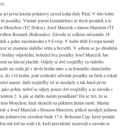
ček
jel první letošní pohárový závod lodní třídy Pirát.
V této lodní
y tři posádky. Vlastně jenom kormidelníci ze třech posádek a to
lem Mouchou (YC Doksy), Josef Mareček s Janem Marešem (TJ
swithou Beranek (Rakousko). Závodu se celkem zúčastnilo 18
dek a jedné mezinárodní a 9 Evrop. V lodní třídě Evropa neměl
nesl ve znamení slabého větru a bezvětří. V sobotu se po dlouhém
té hodiny odpolední, bohužel bez posádky Josef Mareček Jan
ahem na hlavní plachtě. Odjely se dvě rozjížďky za slabého
azilo na vodu již v devět hodin ráno a za krásného slunečného
ca. do 11ti hodin, poté rozhodčí odvolali posádky na břeh a čekali
užel marně, další rozjížďky už se neodjely a tak hned první
ako pohár, neboť se odjely pouze dvě rozjížďky a ze závodu s
cientem 2. A jak se dařilo našim posádkám? Dá se říct, že se
vlem Mouchou, kteří skončili na pěkném třetím místě. Martin
místě a Josef Mareček s Honzou Marešem, jelikož neodjeli jedinou
alším pohárovým závodem bude 17.6. Bohemia Cup, který pořádá
ou mít loď na vodě i ti, kteří pravidelně nazávodí a závodu se