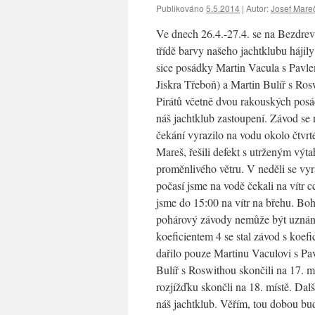
Publikováno
5.5.2014
|
Autor:
Josef Mare
Ve dnech 26.4.-27.4. se na Bezdrevu 
třídě barvy našeho jachtklubu hájil
sice posádky Martin Vacula s Pav
Jiskra Třeboň) a Martin Bulíř s Ro
Pirátů včetně dvou rakouských posá
náš jachtklub zastoupení. Závod se 
čekání vyrazilo na vodu okolo čtvr
Mareš, řešili defekt s utrženým výt
proměnlivého větru. V neděli se vyr
počasí jsme na vodě čekali na vítr c
jsme do 15:00 na vítr na břehu. Boh
pohárový závody nemůže být uznán j
koeficientem 4 se stal závod s koefi
dařilo pouze Martinu Vaculovi s Pa
Bulíř s Roswithou skončili na 17. 
rozjížďku skončli na 18. místě. D
náš jachtklub. Věřím, tou dobou bud