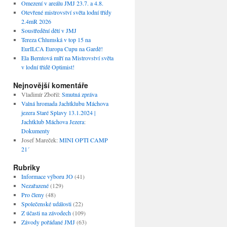
Omezení v areálu JMJ 23.7. a 4.8.
Otevřené mistrovství světa lodní třídy
2.4mR 2026
Soustředění dětí v JMJ
Tereza Chlumská v top 15 na
EurILCA Europa Cupu na Gardě!
Ela Berntová míří na Mistrovství světa
v lodní třídě Optimist!
Nejnovější komentáře
Vladimír Zbořil
:
Smutná zpráva
Valná hromada Jachtklubu Máchova
jezera Staré Splavy 13.1.2024 |
Jachtklub Máchova Jezera
:
Dokumenty
Josef Mareček
:
MINI OPTI CAMP
21´
Rubriky
Informace výboru JO
(41)
Nezařazené
(129)
Pro členy
(48)
Společenské události
(22)
Z účasti na závodech
(109)
Závody pořádané JMJ
(63)