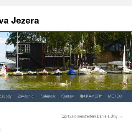
va Jezera
Závody
Závodníci
Kalendář
Kontakt
KAMERY
METEO
Zpráva o soustředění Daniela Bíny
→
a