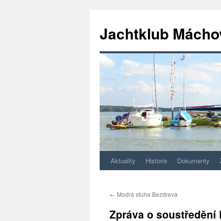
Jachtklub Mácho
Aktuality
Historie
Dokumenty
Přejít
k
←
Modrá stuha Bezdreva
obsahu
Zpráva o soustředění 
webu