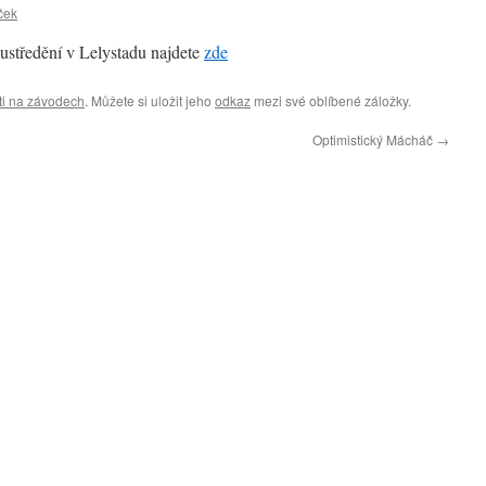
ček
oustředění v Lelystadu najdete
zde
ti na závodech
. Můžete si uložit jeho
odkaz
mezi své oblíbené záložky.
Optimistický Mácháč
→