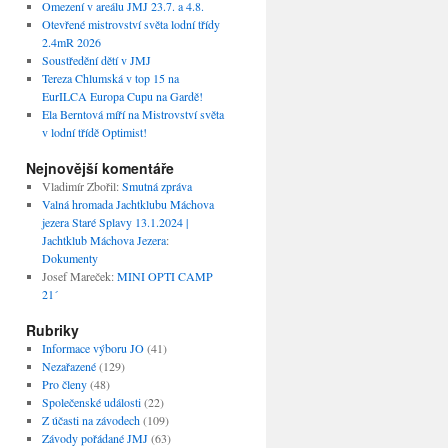
Omezení v areálu JMJ 23.7. a 4.8.
Otevřené mistrovství světa lodní třídy
2.4mR 2026
Soustředění dětí v JMJ
Tereza Chlumská v top 15 na
EurILCA Europa Cupu na Gardě!
Ela Berntová míří na Mistrovství světa
v lodní třídě Optimist!
Nejnovější komentáře
Vladimír Zbořil
:
Smutná zpráva
Valná hromada Jachtklubu Máchova
jezera Staré Splavy 13.1.2024 |
Jachtklub Máchova Jezera
:
Dokumenty
Josef Mareček
:
MINI OPTI CAMP
21´
Rubriky
Informace výboru JO
(41)
Nezařazené
(129)
Pro členy
(48)
Společenské události
(22)
Z účasti na závodech
(109)
Závody pořádané JMJ
(63)