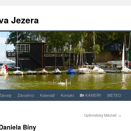
va Jezera
Závody
Závodníci
Kalendář
Kontakt
KAMERY
METEO
Optimistický Mácháč
→
Daniela Bíny