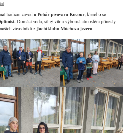
šal
o Pohár pivovaru Kocour
nal tradiční závod
, kterého se
ptimist
. Domácí voda, silný vítr a výborná atmosféra přinesly
Jachtklubu Máchova jezera
 našich závodníků z
.