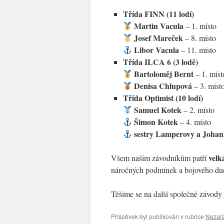
Třída FINN (11 lodí)
Martin Vacula
– 1. místo
Josef Mareček
– 8. místo
Libor Vacula
– 11. místo
Třída ILCA 6 (3 lodě)
Bartoloměj Bernt
– 1. míst
Denisa Chlupová
– 3. míst
Třída Optimist (10 lodí)
Samuel Kotek
– 2. místo
Šimon Kotek
– 4. místo
sestry Lamperovy a Joha
velk
Všem našim závodníkům patří
náročných podmínek a bojového du
Těšíme se na další společné závody
Příspěvek byl publikován v rubrice
Nezař