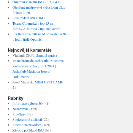
Omezení v areálu JMJ 23.7. a 4.8.
Otevřené mistrovství světa lodní třídy
2.4mR 2026
Soustředění dětí v JMJ
Tereza Chlumská v top 15 na
EurILCA Europa Cupu na Gardě!
Ela Berntová míří na Mistrovství světa
v lodní třídě Optimist!
Nejnovější komentáře
Vladimír Zbořil
:
Smutná zpráva
Valná hromada Jachtklubu Máchova
jezera Staré Splavy 13.1.2024 |
Jachtklub Máchova Jezera
:
Dokumenty
Josef Mareček
:
MINI OPTI CAMP
21´
Rubriky
Informace výboru JO
(41)
Nezařazené
(129)
Pro členy
(48)
Společenské události
(22)
Z účasti na závodech
(109)
Závody pořádané JMJ
(63)