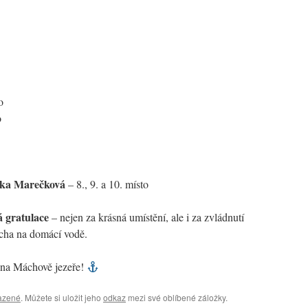
o
o
nka Marečková
– 8., 9. a 10. místo
á gratulace
– nejen za krásná umístění, ale i za zvládnutí
cha na domácí vodě.
 na Máchově jezeře!
azené
. Můžete si uložit jeho
odkaz
mezi své oblíbené záložky.