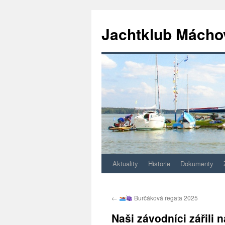
Jachtklub Mácho
Aktuality
Historie
Dokumenty
Přejít
k
←
Burčáková regata 2025
obsahu
Naši závodníci zářili
webu