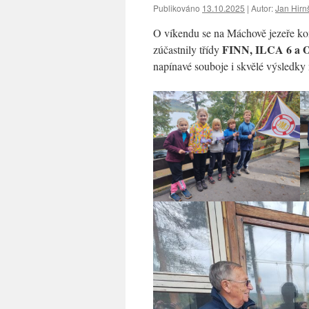
Publikováno
13.10.2025
|
Autor:
Jan Hirn
O víkendu se na Máchově jezeře ko
FINN, ILCA 6 a O
zúčastnily třídy
napínavé souboje i skvělé výsledky