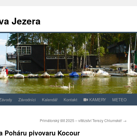
va Jezera
Závody
Závodníci
Kalendář
Kontakt
KAMERY
METEO
Primátorský štít 2025 – vítězství Terezy Chlumské!
→
 na Poháru pivovaru Kocour