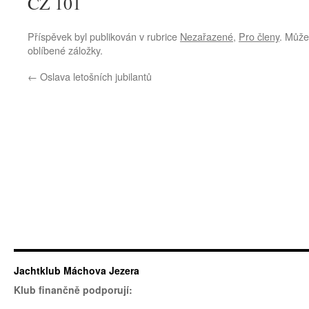
CZ 101
Příspěvek byl publikován v rubrice
Nezařazené
,
Pro členy
. Můžet
oblíbené záložky.
←
Oslava letošních jubilantů
Jachtklub Máchova Jezera
Klub finančně podporují: