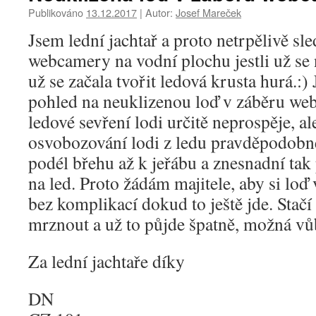
Publikováno
13.12.2017
|
Autor:
Josef Mareček
Jsem lední jachtař a proto netrpělivě sle
webcamery na vodní plochu jestli už se 
už se začala tvořit ledová krusta hurá.:
pohled na neuklizenou loď v záběru we
ledové sevření lodi určitě neprospěje, ale
osvobozování lodi z ledu pravděpodobně
podél břehu až k jeřábu a znesnadní tak 
na led. Proto žádám majitele, aby si loď
bez komplikací dokud to ještě jde. Stačí
mrznout a už to půjde špatně, možná vů
Za lední jachtaře díky
DN