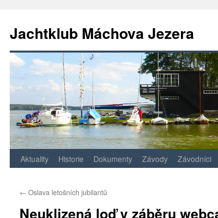
Jachtklub Máchova Jezera
Přejít
Aktuality
Historie
Dokumenty
Závody
Závodníci
k
←
Oslava letošních jubilantů
obsahu
Neuklizená loď v záběru web
webu