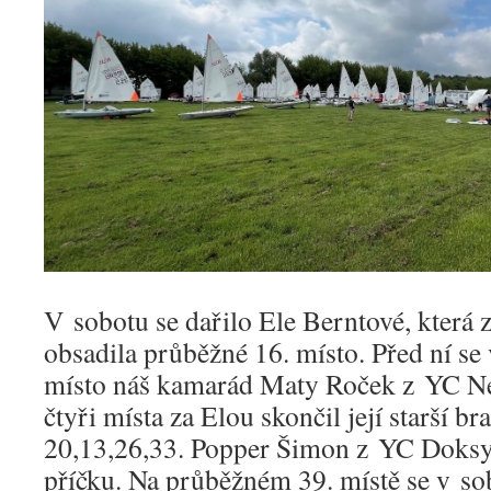
V sobotu se dařilo Ele Berntové, která z
obsadila průběžné 16. místo. Před ní se 
místo náš kamarád Maty Roček z YC Ne
čtyři místa za Elou skončil její starší br
20,13,26,33. Popper Šimon z YC Doksy 
příčku. Na průběžném 39. místě se v so