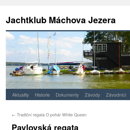
Jachtklub Máchova Jezera
Přejít
Aktuality
Historie
Dokumenty
Závody
Závodníci
k
←
Tradiční regata O pohár White Queen
obsahu
Pavlovská regata
webu