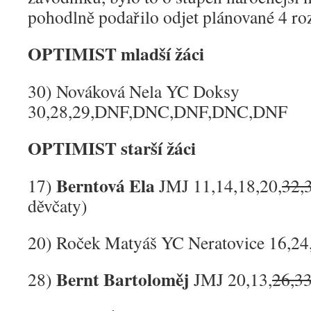
pohodlně podařilo odjet plánované 4 ro
OPTIMIST mladší žáci
30) Nováková Nela YC Doksy
30,28,29,DNF,DNC,DNF,DNC,DNF
OPTIMIST starší žáci
Berntová Ela
17)
JMJ 11,14,18,20,
32,
děvčaty)
20) Roček Matyáš YC Neratovice 16,24,
Bernt Bartoloměj
28)
JMJ 20,13,
26,3