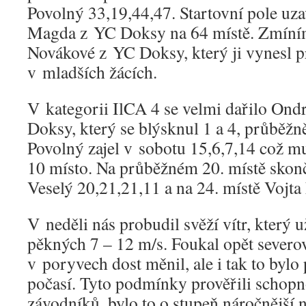
Povolný 33,19,44,47. Startovní pole uz
Magda z YC Doksy na 64 místě. Zmíním
Novákové z YC Doksy, který ji vynesl p
v mladších žácích.
V kategorii IlCA 4 se velmi dařilo On
Doksy, který se blýsknul 1 a 4, průběžn
Povolný zajel v sobotu 15,6,7,14 což mu
10 místo. Na průběžném 20. místě skonč
Veselý 20,21,21,11 a na 24. místě Voj
V neděli nás probudil svěží vítr, který 
pěkných 7 – 12 m/s. Foukal opět severo
v poryvech dost měnil, ale i tak to bylo
počasí. Tyto podmínky prověřili schopno
závodníků, bylo to o stupeň náročnější 