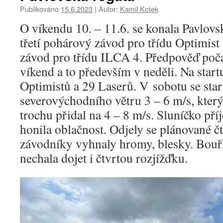
Publikováno
15.6.2023
|
Autor:
Kamil Kotek
O víkendu 10. – 11.6. se konala Pavlovsk
třetí pohárový závod pro třídu Optimist
závod pro třídu ILCA 4. Předpověď poča
víkend a to především v neděli. Na start
Optimistů a 29 Laserů. V sobotu se star
severovýchodního větru 3 – 6 m/s, který
trochu přidal na 4 – 8 m/s. Sluníčko pří
honila oblačnost. Odjely se plánované čt
závodníky vyhnaly hromy, blesky. Bouřk
nechala dojet i čtvrtou rozjížďku.