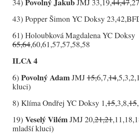
Povolný Jakub
34)
JMJ 33,19,
44,47
,2
43) Popper Šimon YC Doksy 23,42,BFD
61) Holoubková Magdalena YC Doksy
65,64
,60,61,57,57,58,58
ILCA 4
Povolný Adam
6)
JMJ
15,
6,7,
14
,5,3,2,
kluci)
8) Klíma Ondřej YC Doksy 1,
15
,3,8,
15
Veselý Vilém
19)
JMJ 20,
21,21
,11,18,1
mladší kluci)