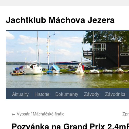
Jachtklub Máchova Jezera
Přejít
Aktuality
Historie
Dokumenty
Závody
Závodníci
k
←
Vypsání Mácháčské finále
Zpr
obsahu
Pozvánka na Grand Prix 2.4m
webu