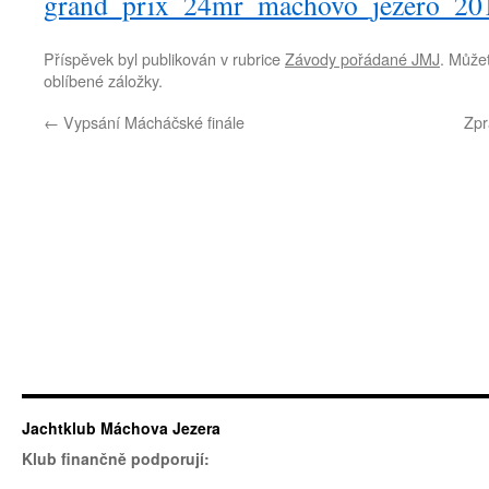
grand_prix_24mr_machovo_jezero_20
Příspěvek byl publikován v rubrice
Závody pořádané JMJ
. Můžet
oblíbené záložky.
←
Vypsání Mácháčské finále
Zpr
Jachtklub Máchova Jezera
Klub finančně podporují: