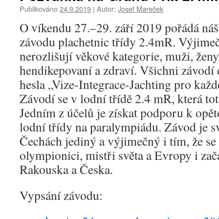
Publikováno
24.9.2019
|
Autor:
Josef Mareček
O víkendu 27.–29. září 2019 pořádá náš 
závodu plachetnic třídy 2.4mR. Výjimečn
nerozlišují věkové kategorie, muži, ženy
hendikepovaní a zdraví. Všichni závod
hesla „Vize-Integrace-Jachting pro každ
Závodí se v lodní třídě 2.4 mR, která t
Jedním z účelů je získat podporu k opě
lodní třídy na paralympiádu. Závod je
Čechách jediný a výjimečný i tím, že se
olympionici, mistři světa a Evropy i za
Rakouska a Česka.
Vypsání závodu: