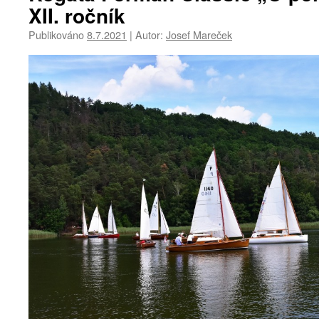
XII. ročník
Publikováno
8.7.2021
|
Autor:
Josef Mareček