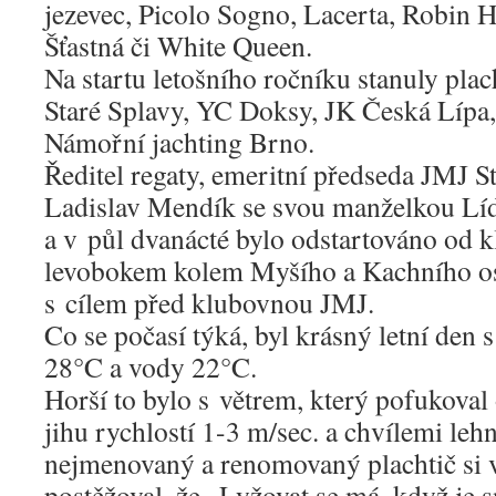
jezevec, Picolo Sogno, Lacerta, Robin H
Šťastná či White Queen.
Na startu letošního ročníku stanuly pla
Staré Splavy, YC Doksy, JK Česká Lípa
Námořní jachting Brno.
Ředitel regaty, emeritní předseda JMJ S
Ladislav Mendík se svou manželkou Líd
a v půl dvanácté bylo odstartováno od 
levobokem kolem Myšího a Kachního ost
s cílem před klubovnou JMJ.
Co se počasí týká, byl krásný letní den
28°C a vody 22°C.
Horší to bylo s větrem, který pofukoval
jihu rychlostí 1-3 m/sec. a chvílemi leh
nejmenovaný a renomovaný plachtič si v
postěžoval, že „Lyžovat se má, když je sn