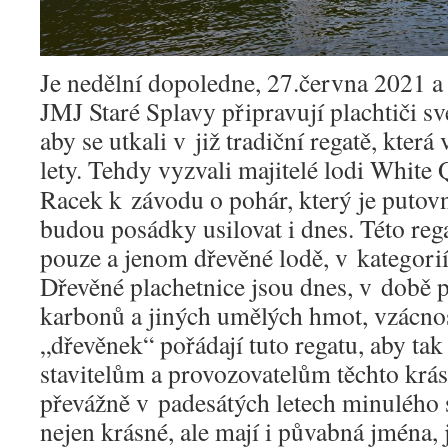
Je nedělní dopoledne, 27.června 2021 a
JMJ Staré Splavy připravují plachtiči sv
aby se utkali v již tradiční regatě, která
lety.
Tehdy vyzvali majitelé lodi White Q
Racek k závodu o pohár, který je putovní
budou posádky usilovat i dnes. Této reg
pouze a jenom dřevěné lodě, v kategorií
Dřevěné plachetnice jsou dnes, v době p
karbonů a jiných umělých hmot, vzácnost
„dřevěnek“ pořádají tuto regatu, aby tak
stavitelům a provozovatelům těchto krá
převážně v padesátých letech minulého s
nejen krásné, ale mají i půvabná jména,