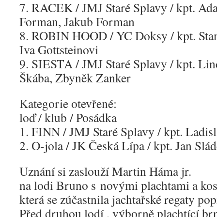
7. RACEK / JMJ Staré Splavy / kpt. Ad
Forman, Jakub Forman
8. ROBIN HOOD / YC Doksy / kpt. Stan
Iva Gottsteinovi
9. SIESTA / JMJ Staré Splavy / kpt. Lin
Škába, Zbyněk Zanker
Kategorie otevřené:
loď / klub / Posádka
1. FINN / JMJ Staré Splavy / kpt. Ladis
2. O-jola / JK Česká Lípa / kpt. Jan Slá
Uznání si zaslouží Martin Háma jr.
na lodi Bruno s novými plachtami a kos
která se zúčastnila jachtařské regaty pop
Před druhou lodí , výborně plachtící br