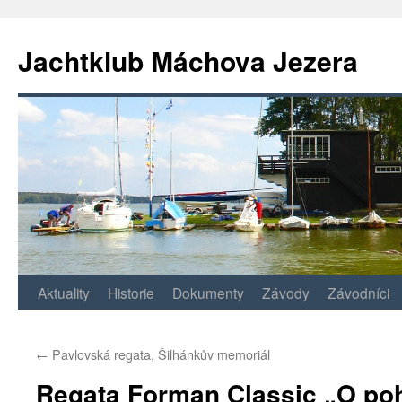
Jachtklub Máchova Jezera
Přejít
Aktuality
Historie
Dokumenty
Závody
Závodníci
k
←
Pavlovská regata, Šilhánkův memoriál
obsahu
Regata Forman Classic „O po
webu