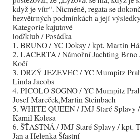
když je vítr“. Nicméně, regata se dokonč
bezvětrných podmínkách a její výsledky
Kategorie kajutové
loď/klub / Posádka
1. BRUNO / YC Doksy / kpt. Martin Hám
2. LACERTA / Námořní Jachting Brno / 
Kočí
3. DRZÝ JEZEVEC / YC Mumpitz Praha 
Linda Jacobs
4. PICOLO SOGNO / YC Mumpitz Praha /
Josef Mareček,Martin Steinbach
5. WHITE QUEEN / JMJ Staré Splavy / k
Kamil Kolesa
6. ŠŤASTNÁ / JMJ Staré Splavy / kpt. T
Jan a Helenka Šťastní