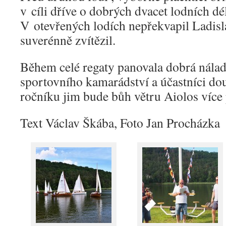
v cíli dříve o dobrých dvacet lodních dé
V otevřených lodích nepřekvapil Ladisl
suverénně zvítězil.
Během celé regaty panovala dobrá nála
sportovního kamarádství a účastníci douf
ročníku jim bude bůh větru Aiolos více 
Text Václav Škába, Foto Jan Procházka