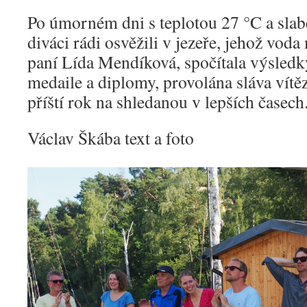
Po úmorném dni s teplotou 27 °C a slabé
diváci rádi osvěžili v jezeře, jehož vod
paní Lída Mendíková, spočítala výsledk
medaile a diplomy, provolána sláva vítě
příští rok na shledanou v lepších časech
Václav Škába text a foto