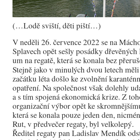
(…Lodě sviští, děti piští…)
V neděli 26. července 2022 se na Mácho
Splavech opět sešly posádky dřevěných l
um na regatě, která se konala bez přeru
Stejně jako v minulých dvou letech měli ú
začátku léta došlo ke zvolnění karantén
opatření. Na společnost však dolehly ud
a s tím spojená ekonomická krize. Z to
organizační výbor opět ke skromnějšímu
která se konala pouze jeden den, nicmé
Rut, v předvečer regaty, byl velkolepý.
Ředitel regaty pan Ladislav Mendík ods