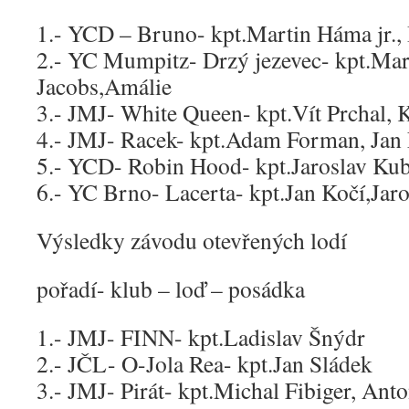
1.- YCD – Bruno- kpt.Martin Háma jr.,
2.- YC Mumpitz- Drzý jezevec- kpt.Mar
Jacobs,Amálie
3.- JMJ- White Queen- kpt.Vít Prchal, 
4.- JMJ- Racek- kpt.Adam Forman, Jan
5.- YCD- Robin Hood- kpt.Jaroslav K
6.- YC Brno- Lacerta- kpt.Jan Kočí,Jar
Výsledky závodu otevřených lodí
pořadí- klub – loď – posádka
1.- JMJ- FINN- kpt.Ladislav Šnýdr
2.- JČL- O-Jola Rea- kpt.Jan Sládek
3.- JMJ- Pirát- kpt.Michal Fibiger, An