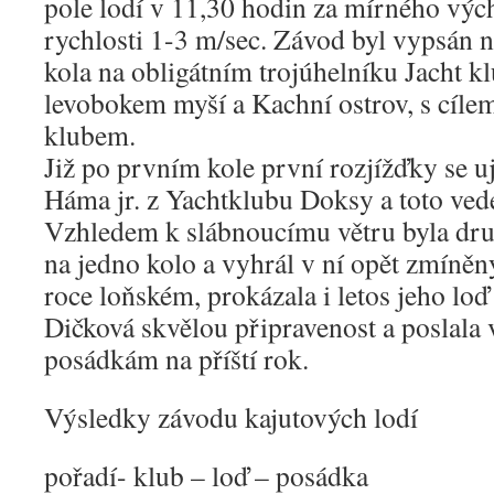
pole lodí v 11,30 hodin za mírného výc
rychlosti 1-3 m/sec. Závod byl vypsán n
kola na obligátním trojúhelníku Jacht k
levobokem myší a Kachní ostrov, s cílem
klubem.
Již po prvním kole první rozjížďky se u
Háma jr. z Yachtklubu Doksy a toto veden
Vzhledem k slábnoucímu větru byla dru
na jedno kolo a vyhrál v ní opět zmíněn
roce loňském, prokázala i letos jeho lo
Dičková skvělou připravenost a poslala
posádkám na příští rok.
Výsledky závodu kajutových lodí
pořadí- klub – loď – posádka