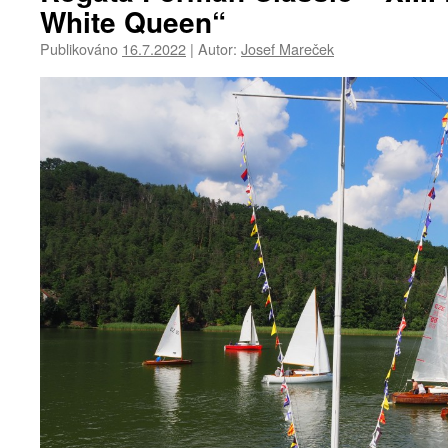
White Queen“
Publikováno
16.7.2022
|
Autor:
Josef Mareček