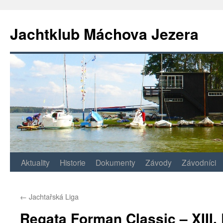
Jachtklub Máchova Jezera
Přejít
Aktuality
Historie
Dokumenty
Závody
Závodníci
k
←
Jachtařská Liga
obsahu
Regata Forman Classic – XIII.
webu