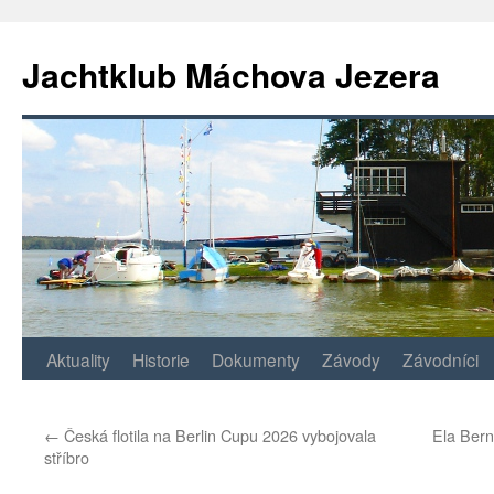
Jachtklub Máchova Jezera
Přejít
Aktuality
Historie
Dokumenty
Závody
Závodníci
k
←
Česká flotila na Berlin Cupu 2026 vybojovala
Ela Bern
obsahu
stříbro
webu