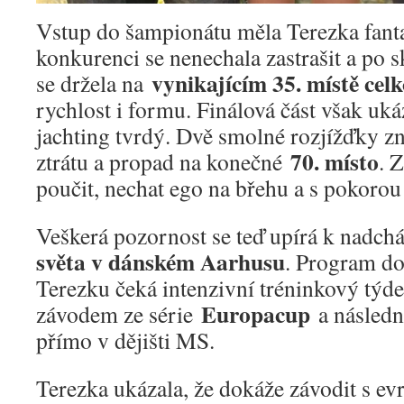
Vstup do šampionátu měla Terezka fant
konkurenci se nenechala zastrašit a po s
vynikajícím 35. místě cel
se držela na
rychlost i formu. Finálová část však uká
jachting tvrdý. Dvě smolné rozjížďky 
70. místo
ztrátu a propad na konečné
. 
poučit, nechat ego na břehu a s pokorou
Veškerá pozornost se teď upírá k nadc
světa v dánském Aarhusu
. Program do 
Terezku čeká intenzivní tréninkový týd
Europacup
závodem ze série
a následn
přímo v dějišti MS.
Terezka ukázala, že dokáže závodit s ev