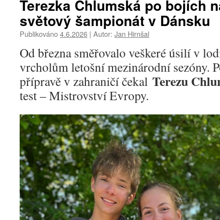
Terezka Chlumská po bojích n
světový šampionát v Dánsku
Publikováno
4.6.2026
|
Autor:
Jan Hirnšal
Od března směřovalo veškeré úsilí v lod
vrcholům letošní mezinárodní sezóny. P
Terezu Chl
přípravě v zahraničí čekal
test – Mistrovství Evropy.