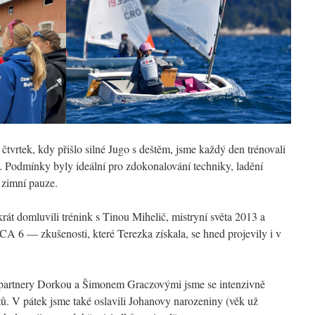
čtvrtek, kdy přišlo silné Jugo s deštěm, jsme každý den trénovali
. Podmínky byly ideální pro zdokonalování techniky, ladění
o zimní pauze.
át domluvili trénink s Tinou Mihelič, mistryní světa 2013 a
A 6 — zkušenosti, které Terezka získala, se hned projevily i v
g partnery Dorkou a Šimonem Graczovými jsme se intenzivně
tů. V pátek jsme také oslavili Johanovy narozeniny (věk už