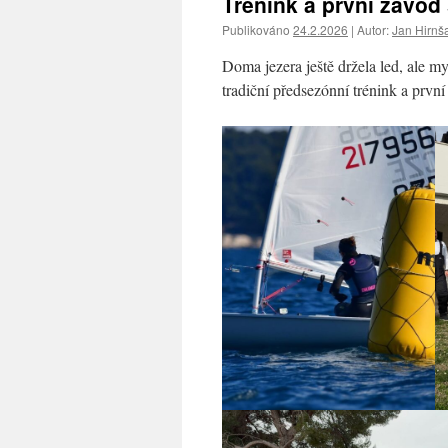
Trénink a první závod
Publikováno
24.2.2026
|
Autor:
Jan Hirnš
Doma jezera ještě držela led, ale m
tradiční předsezónní trénink a prv