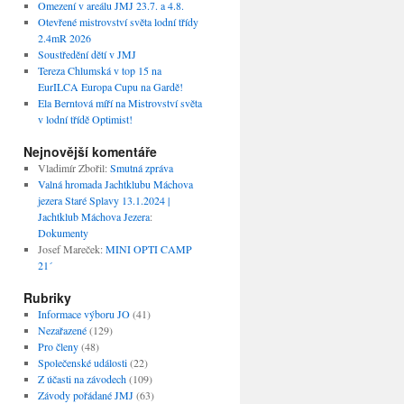
Omezení v areálu JMJ 23.7. a 4.8.
Otevřené mistrovství světa lodní třídy
2.4mR 2026
Soustředění dětí v JMJ
Tereza Chlumská v top 15 na
EurILCA Europa Cupu na Gardě!
Ela Berntová míří na Mistrovství světa
v lodní třídě Optimist!
Nejnovější komentáře
Vladimír Zbořil
:
Smutná zpráva
Valná hromada Jachtklubu Máchova
jezera Staré Splavy 13.1.2024 |
Jachtklub Máchova Jezera
:
Dokumenty
Josef Mareček
:
MINI OPTI CAMP
21´
Rubriky
Informace výboru JO
(41)
Nezařazené
(129)
Pro členy
(48)
Společenské události
(22)
Z účasti na závodech
(109)
Závody pořádané JMJ
(63)