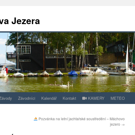
va Jezera
Závody
Závodníci
Kalendář
Kontakt
KAMERY
METEO
Pozvánka na letní jachtařské soustředění – Máchovo
jezero
→