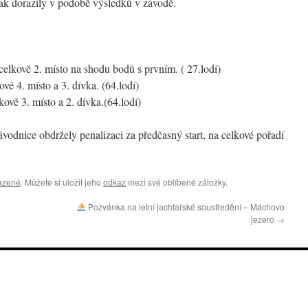
k dorazily v podobě výsledků v závodě.
kově 2. místo na shodu bodů s prvním. ( 27.lodí)
ě 4. místo a 3. dívka. (64.lodí)
vě 3. místo a 2. dívka.(64.lodí)
ávodnice obdržely penalizaci za předčasný start, na celkové pořadí
azené
. Můžete si uložit jeho
odkaz
mezi své oblíbené záložky.
Pozvánka na letní jachtařské soustředění – Máchovo
jezero
→