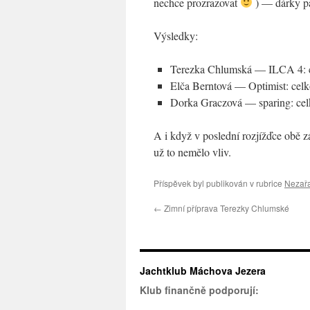
nechce prozrazovat
) — dárky pa
Výsledky:
Terezka Chlumská — ILCA 4: cel
Elča Berntová — Optimist: celkov
Dorka Graczová — sparing: celko
A i když v poslední rozjížďce obě z
už to nemělo vliv.
Příspěvek byl publikován v rubrice
Nezař
←
Zimní příprava Terezky Chlumské
Jachtklub Máchova Jezera
Klub finančně podporují: