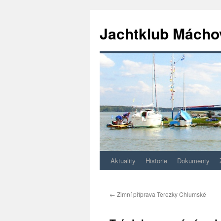
Jachtklub Mácho
Aktuality
Historie
Dokumenty
Přejít
k
←
Zimní příprava Terezky Chlumské
obsahu
webu