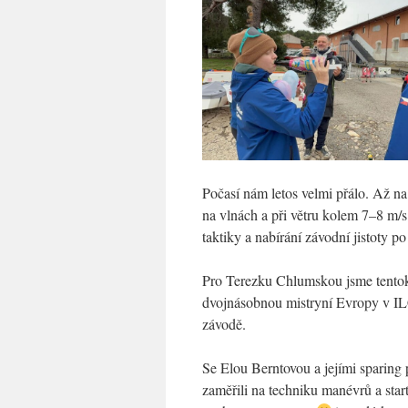
Počasí nám letos velmi přálo. Až na 
na vlnách a při větru kolem 7–8 m/s
taktiky a nabírání závodní jistoty p
Pro Terezku Chlumskou jsme tentokr
dvojnásobnou mistryní Evropy v ILC
závodě.
Se Elou Berntovou a jejími sparin
zaměřili na techniku manévrů a star