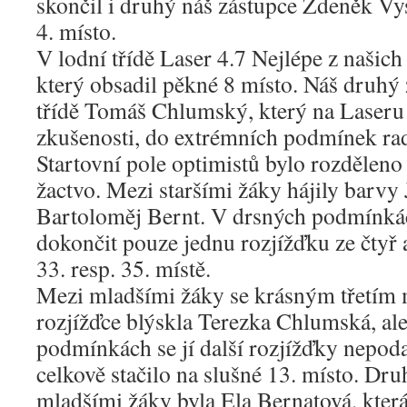
skončil i druhý náš zástupce Zdeněk Vys
4. místo.
V lodní třídě Laser 4.7 Nejlépe z našic
který obsadil pěkné 8 místo. Náš druhý 
třídě Tomáš Chlumský, který na Laseru 
zkušenosti, do extrémních podmínek rad
Startovní pole optimistů bylo rozděleno 
žactvo. Mezi staršími žáky hájily barv
Bartoloměj Bernt. V drsných podmínká
dokončit pouze jednu rozjížďku ze čtyř a
33. resp. 35. místě.
Mezi mladšími žáky se krásným třetím 
rozjížďce blýskla Terezka Chlumská, al
podmínkách se jí další rozjížďky nepodař
celkově stačilo na slušné 13. místo. Dr
mladšími žáky byla Ela Bernatová, kte