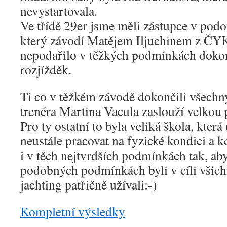
nevystartovala.
Ve třídě 29er jsme měli zástupce v pod
který závodí Matějem Iljuchinem z ČYK
nepodařilo v těžkých podmínkách dokonč
rozjížděk.
Ti co v těžkém závodě dokončili všechny
trenéra Martina Vacula zaslouží velkou 
Pro ty ostatní to byla veliká škola, která
neustále pracovat na fyzické kondici a kd
i v těch nejtvrdších podmínkách tak, ab
podobných podmínkách byli v cíli všichni
jachting patřičně užívali:-)
Kompletní výsledky