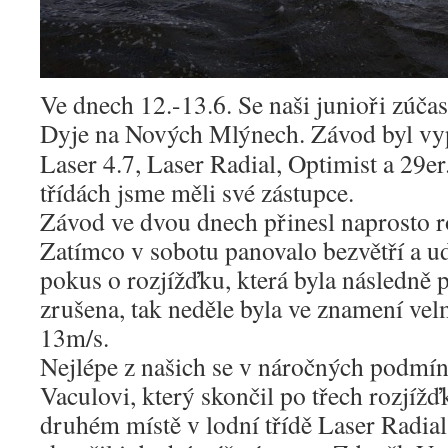
Ve dnech 12.-13.6. Se naši junioři zúča
Dyje na Nových Mlýnech.
Závod byl vyp
Laser 4.7, Laser Radial, Optimist a 29er
třídách jsme měli své zástupce.
Závod ve dvou dnech přinesl naprosto 
Zatímco v sobotu panovalo bezvětří a u
pokus o rozjížďku, která byla následně 
zrušena, tak neděle byla ve znamení vel
13m/s.
Nejlépe z našich se v náročných podmín
Vaculovi, který skončil po třech rozjíž
druhém místě v lodní třídě Laser Radial