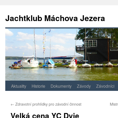
Jachtklub Máchova Jezera
Přejít
Aktuality
Historie
Dokumenty
Závody
Závodníci
k
←
Zdravotní prohlídky pro závodní činnost
Mist
obsahu
Velká cena YC Dyje
webu