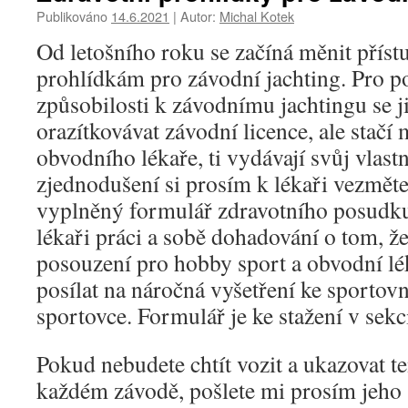
Publikováno
14.6.2021
|
Autor:
Michal Kotek
Od letošního roku se začíná měnit příst
prohlídkám pro závodní jachting. Pro p
způsobilosti k závodnímu jachtingu se j
orazítkovávat závodní licence, ale stačí 
obvodního lékaře, ti vydávají svůj vlast
zjednodušení si prosím k lékaři vezměte
vyplněný formulář zdravotního posudku
lékaři práci a sobě dohadování o tom, ž
posouzení pro hobby sport a obvodní lé
posílat na náročná vyšetření ke sportovn
sportovce. Formulář je ke stažení v sek
Pokud nebudete chtít vozit a ukazovat t
každém závodě, pošlete mi prosím jeho s