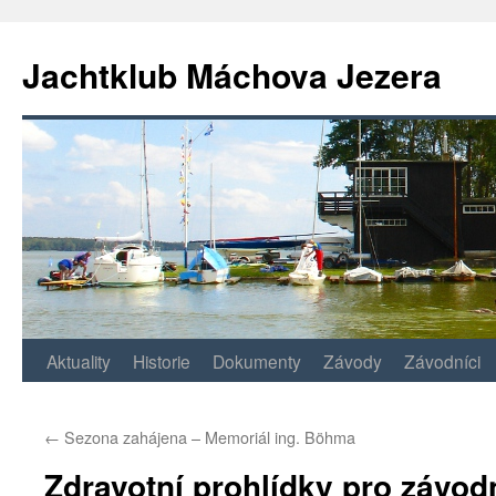
Jachtklub Máchova Jezera
Přejít
Aktuality
Historie
Dokumenty
Závody
Závodníci
k
←
Sezona zahájena – Memoriál ing. Böhma
obsahu
Zdravotní prohlídky pro závod
webu