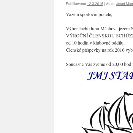
Publikováno
12.3.2016
|
Autor:
Josef Mar
Vážení sportovní přátelé,
Výbor Jachtklubu Máchova jezera S
VÝROČNÍ ČLENSKOU SCHŮZ
od 10 hodin v klubovně oddílu.
Členské příspěvky na rok 2016 vybí
Současně Vás zveme od 20,00 hod n