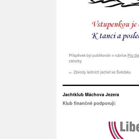
Příspěvek byl publikován v rubrice
Pro čl
záložky.
←
Závody ledních jachet ve Švédsku
Jachtklub Máchova Jezera
Klub finančně podporují: