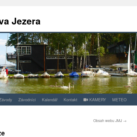
va Jezera
Závody
Závodníci
Kalendář
Kontakt
KAMERY
METEO
Obsah webu JMJ
→
ze