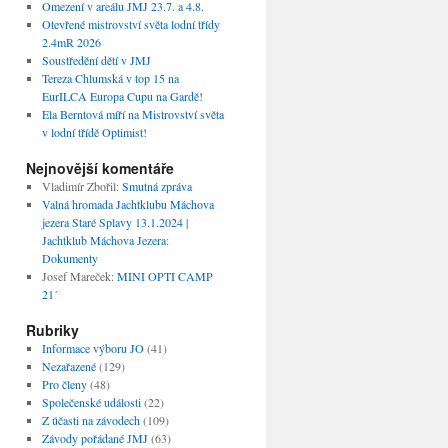
Omezení v areálu JMJ 23.7. a 4.8.
Otevřené mistrovství světa lodní třídy
2.4mR 2026
Soustředění dětí v JMJ
Tereza Chlumská v top 15 na
EurILCA Europa Cupu na Gardě!
Ela Berntová míří na Mistrovství světa
v lodní třídě Optimist!
Nejnovější komentáře
Vladimír Zbořil
:
Smutná zpráva
Valná hromada Jachtklubu Máchova
jezera Staré Splavy 13.1.2024 |
Jachtklub Máchova Jezera
:
Dokumenty
Josef Mareček
:
MINI OPTI CAMP
21´
Rubriky
Informace výboru JO
(41)
Nezařazené
(129)
Pro členy
(48)
Společenské události
(22)
Z účasti na závodech
(109)
Závody pořádané JMJ
(63)