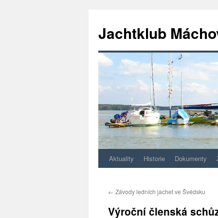
Jachtklub Mácho
Aktuality
Historie
Dokumenty
Přejít
k
←
Závody ledních jachet ve Švédsku
obsahu
Výroční členská schů
webu