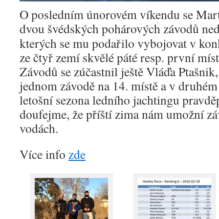
O posledním únorovém víkendu se Marti
dvou švédských pohárových závodů ne
kterých se mu podařilo vybojovat v ko
ze čtyř zemí skvělé páté resp. první mís
Závodů se zúčastnil ještě Vláďa Ptašnik,
jednom závodě na 14. místě a v druhém 
letošní sezona ledního jachtingu pravd
doufejme, že příští zima nám umožní zá
vodách.
Více info
zde