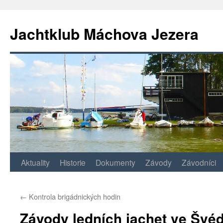
Jachtklub Máchova Jezera
Přejít
Aktuality
Historie
Dokumenty
Závody
Závodníci
k
←
Kontrola brigádnických hodin
obsahu
Závody ledních jachet ve Švé
webu