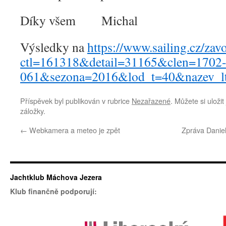
Díky všem Michal
Výsledky na
https://www.sailing.cz/zav
ctl=161318&detail=31165&clen=1702
061&sezona=2016&lod_t=40&nazev_l
Příspěvek byl publikován v rubrice
Nezařazené
. Můžete si uloži
záložky.
←
Webkamera a meteo je zpět
Zpráva Daniel
Jachtklub Máchova Jezera
Klub finančně podporují: