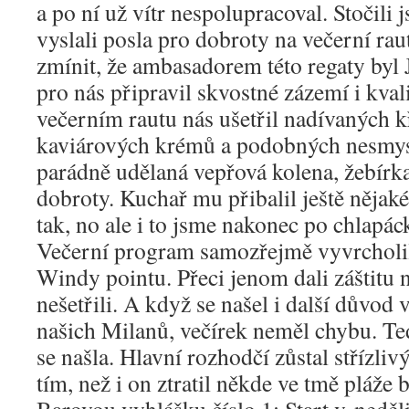
a po ní už vítr nespolupracoval. Stočili 
vyslali posla pro dobroty na večerní ra
zmínit, že ambasadorem této regaty byl 
pro nás připravil skvostné zázemí i kval
večerním rautu nás ušetřil nadívaných k
kaviárových krémů a podobných nesmysl
parádně udělaná vepřová kolena, žebírka,
dobroty. Kuchař mu přibalil ještě nějaké 
tak, no ale i to jsme nakonec po chlapáck
Večerní program samozřejmě vyvrcholil
Windy pointu. Přeci jenom dali záštitu n
nešetřili. A když se našel i další důvo
našich Milanů, večírek neměl chybu. T
se našla. Hlavní rozhodčí zůstal střízli
tím, než i on ztratil někde ve tmě pláže 