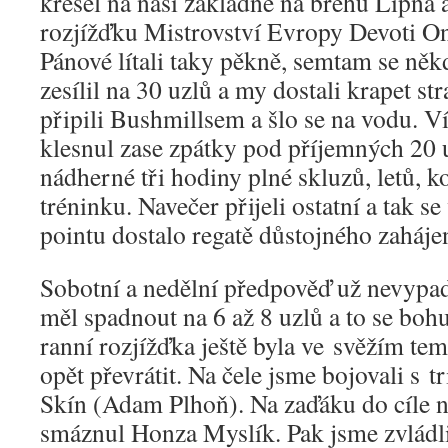
křesel na naší základně na břehu Lipna a
rozjížďku Mistrovství Evropy Devoti On
Pánové lítali taky pěkně, semtam se něk
zesílil na 30 uzlů a my dostali krapet st
připili Bushmillsem a šlo se na vodu. Ví
klesnul zase zpátky pod příjemných 20 u
nádherné tři hodiny plné skluzů, letů, k
tréninku. Navečer přijeli ostatní a tak 
pointu dostalo regatě důstojného zahájen
Sobotní a nedělní předpověď už nevypad
měl spadnout na 6 až 8 uzlů a to se bohu
ranní rozjížďka ještě byla ve svěžím tem
opět převrátit. Na čele jsme bojovali s t
Skín (Adam Plhoň). Na zaďáku do cíle n
smáznul Honza Myslík. Pak jsme zvládli