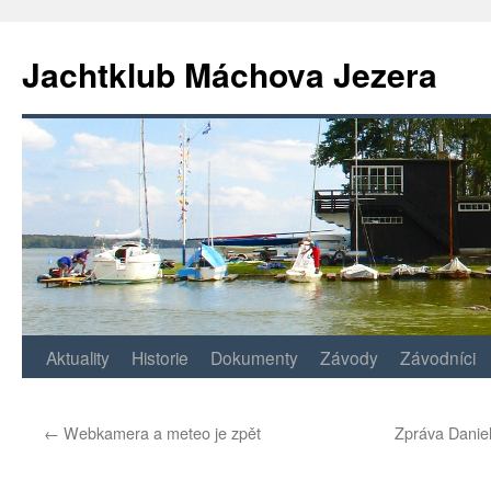
Jachtklub Máchova Jezera
Přejít
Aktuality
Historie
Dokumenty
Závody
Závodníci
k
←
Webkamera a meteo je zpět
Zpráva Daniel
obsahu
webu