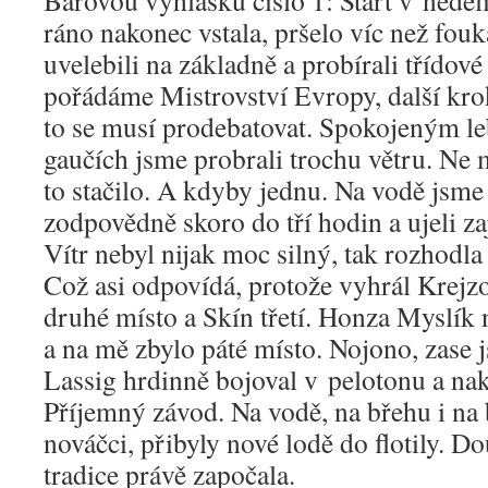
Barovou vyhlášku číslo 1: Start v neděl
ráno nakonec vstala, pršelo víc než fouk
uvelebili na základně a probírali třídové 
pořádáme Mistrovství Evropy, další krok
to se musí prodebatovat. Spokojeným l
gaučích jsme probrali trochu větru. Ne 
to stačilo. A kdyby jednu. Na vodě jsme
zodpovědně skoro do tří hodin a ujeli za
Vítr nebyl nijak moc silný, tak rozhodla 
Což asi odpovídá, protože vyhrál Krej
druhé místo a Skín třetí. Honza Myslík 
a na mě zbylo páté místo. Nojono, zase 
Lassig hrdinně bojoval v pelotonu a nak
Příjemný závod. Na vodě, na břehu i na b
nováčci, přibyly nové lodě do flotily. D
tradice právě započala.