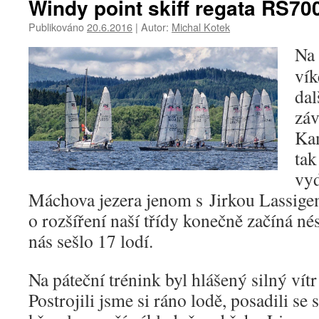
Windy point skiff regata RS70
Publikováno
20.6.2016
|
Autor:
Michal Kotek
Na 
vík
da
zá
Kam
tak
vyd
Máchova jezera jenom s Jirkou Lassigem
o rozšíření naší třídy konečně začíná nés
nás sešlo 17 lodí.
Na páteční trénink byl hlášený silný vítr
Postrojili jsme si ráno lodě, posadili s