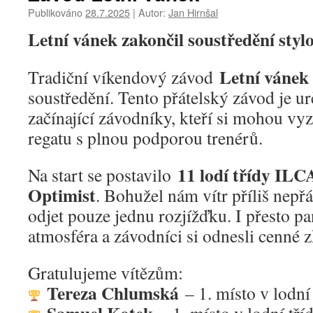
Publikováno
28.7.2025
|
Autor:
Jan Hirnšal
Letní vánek zakončil soustředění styl
Letní vánek
Tradiční víkendový závod
soustředění. Tento přátelský závod je u
začínající závodníky, kteří si mohou v
regatu s plnou podporou trenérů.
11 lodí třídy ILC
Na start se postavilo
Optimist
. Bohužel nám vítr příliš nepřá
odjet pouze jednu rozjížďku. I přesto p
atmosféra a závodníci si odnesli cenné z
Gratulujeme vítězům:
Tereza Chlumská
– 1. místo v lodní