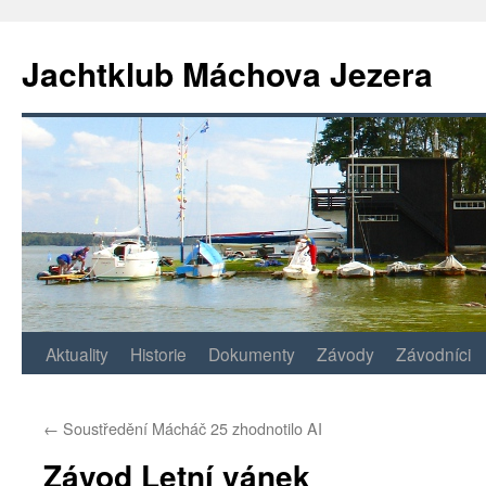
Jachtklub Máchova Jezera
Přejít
Aktuality
Historie
Dokumenty
Závody
Závodníci
k
←
Soustředění Mácháč 25 zhodnotilo AI
obsahu
Závod Letní vánek
webu