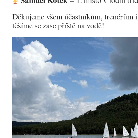
Samuel Kotek
– 1. místo v lodní tř
Děkujeme všem účastníkům, trenérům i
těšíme se zase příště na vodě!