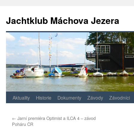
Jachtklub Máchova Jezera
Přejít
Aktuality
Historie
Dokumenty
Závody
Závodníci
k
←
Jarní premiéra Optimist a ILCA 4 – závod
obsahu
Poháru ČR
webu