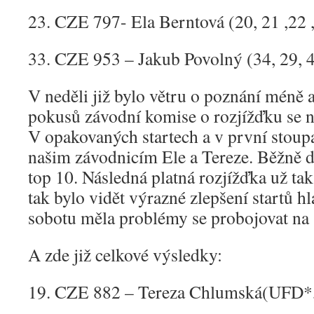
23. CZE 797- Ela Berntová (20, 21 ,22 
33. CZE 953 – Jakub Povolný (34, 29, 4
V neděli již bylo větru o poznání méně a
pokusů závodní komise o rozjížďku se n
V opakovaných startech a v první stoupa
našim závodnicím Ele a Tereze. Běžně d
top 10. Následná platná rozjížďka už tak
tak bylo vidět výrazné zlepšení startů hl
sobotu měla problémy se probojovat na s
A zde již celkové výsledky:
19. CZE 882 – Tereza Chlumská(UFD*, 