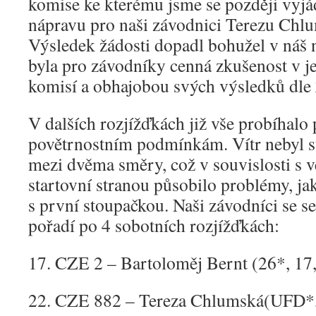
komise ke kterému jsme se později vyjád
nápravu pro naši závodnici Terezu Ch
Výsledek žádosti dopadl bohužel v náš n
byla pro závodníky cenná zkušenost v j
komisí a obhajobou svých výsledků dle
V dalších rozjížďkách již vše probíhalo
povětrnostním podmínkám. Vítr nebyl st
mezi dvěma směry, což v souvislosti s
startovní stranou působilo problémy, jak
s první stoupačkou. Naši závodníci se se
pořadí po 4 sobotních rozjížďkách:
17. CZE 2 – Bartoloměj Bernt (26*, 17,
22. CZE 882 – Tereza Chlumská(UFD*,