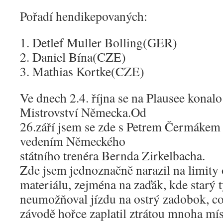
Pořadí hendikepovaných:
1. Detlef Muller Bolling(GER)
2. Daniel Bína(CZE)
3. Mathias Kortke(CZE)
Ve dnech 2.­4. října se na Plausee kona
Mistrovství Německa.​Od
26.září jsem se zde s Petrem Čermákem 
vedením Německého
státního trenéra Bernda Zirkelbacha.
Zde jsem jednoznačně narazil na limity
materiálu, zejména na zaďák, kde starý 
neumožňoval jízdu na ostrý zadobok, c
závodě hořce zaplatil ztrátou mnoha mís