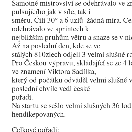
Samotné mistrovství se odehrávalo ve z
pulsujícího jak v síle, tak i
směru. Čili 30° a 6 uzlů ­ žádná míra. Ce
odehrávalo ve sprintech k
nejbližším pruhům větru a snaze se v ni
Až na poslední den, kde se ve
stálých 8­10zlech odjeli 3 velmi slušné r
Pro Českou výpravu, skládající se ze 4 l
ve znamení Viktora Sadílka,
který od počátku odváděl velmi slušné 
poslední chvíle vedl české
pořadí.
Na startu se sešlo velmi slušných 36 lodí
hendikepovaných.
Celkové pořadí: