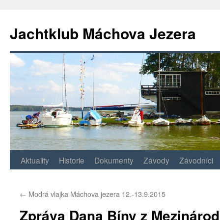
Jachtklub Máchova Jezera
Přejít
Aktuality
Historie
Dokumenty
Závody
Závodníci
k
←
Modrá vlajka Máchova jezera 12.-13.9.2015
obsahu
Zpráva Dana Bíny z Mezinárod
webu