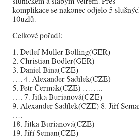
sluníčkem a slabým větrem. Přes
komplikace se nakonec odjelo 5 slušných
10uzlů.
Celkové pořadí:
1. Detlef Muller Bolling(GER)
2. Christian Bodler(GER)
3. Daniel Bina(CZE)
…. 4. Alexander Sadílek(CZE)
5. Petr Čermák(CZE) ……..
…. 7. Jitka Burianová(CZE)
9. Alexander Sadílek(CZE) 8. Jiří Sem
….
18. Jitka Burianová(CZE)
19. Jiří Seman(CZE)