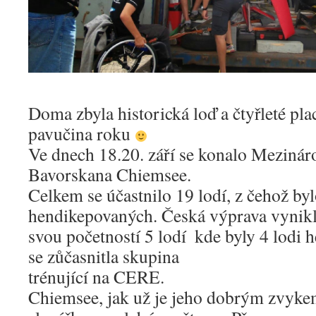
Doma zbyla historická loď a čtyřleté plach
pavučina roku
Ve dnech 18.­20. září se konalo Mezinár
Bavorska​na Chiemsee.
Celkem se účastnilo 19 lodí, z čehož byl
hendikepovaných. Česká výprava vynik
svou početností 5 lodí ­ kde byly 4 lodi
se zůčasnitla skupina
trénující na CERE.
Chiemsee, jak už je jeho dobrým zvykem