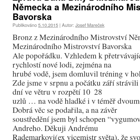
Německa a Mezinárodního Mis
Bavorska
Publikováno
5.10.2015
|
Autor:
Josef Mareček
Bronz z Mezinárodního Mistrovství Něm
Mezinárodního Mistrovství Bavorska
Ale popořádku. Vzhledem k přetrvávaj
rychlostí nové lodi, zejména na
hrubé vodě, jsem domluvil tréning v ho
Zde jsme v srpnu a počátku září strávil
dní ve větru v rozpětí 10 ­ 28
uzlů … na vodě hladké i v téměř dvoum
Dobrá věc se podařila, a na závěr
soustředění jsem byl schopen “vygumov
Andreho. Děkuji Andrému
Rademarkovi(ex vicemistr světa), že svol