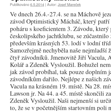
Publikováno
6.5.2014
|
Autor:
Josef Mareček
Ve dnech 26.4.-27.4. se na Máchově jeze
závod Optimistický Mácháč
, který patř
poháru s koeficientem 3. Závodu, který 
českolipského jachtklubu, se zúčastnilo 
především krásných 53. lodí v lodní tříd
Samozřejmě nechyběla naše nejmladší ž
čtyř závodníků. Jmenovitě Jiří Vacula, 
Kolář a Zdeněk Vysloužil. Bohužel ne
jak závod probíhal, tak pouze doplním j
závodníkům dařilo. Nejlépe z našich zá
Vacula na krásném 19. místě. Na 28. mí
Lawson jr. Na 44. a 45. místě skončili z
Zdeněk Vysloužil. Naši nejmenší si urči
to, že se v početnějším startovním poli n