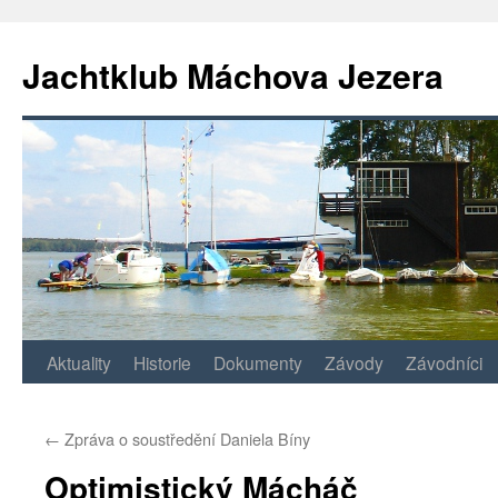
Jachtklub Máchova Jezera
Přejít
Aktuality
Historie
Dokumenty
Závody
Závodníci
k
←
Zpráva o soustředění Daniela Bíny
obsahu
Optimistický Mácháč
webu