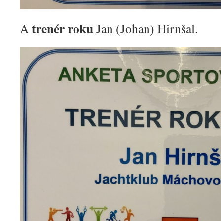
trenér roku
A
Jan (Johan) Hirnšal.