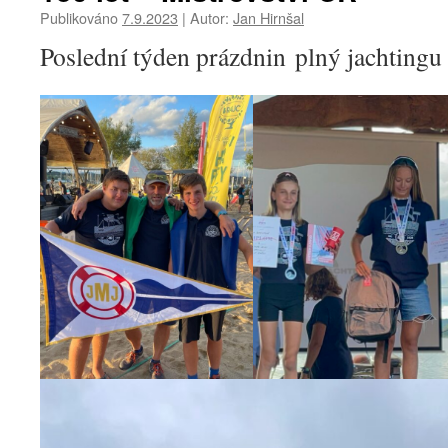
Publikováno
7.9.2023
|
Autor:
Jan Hirnšal
Poslední týden prázdnin plný jachtingu