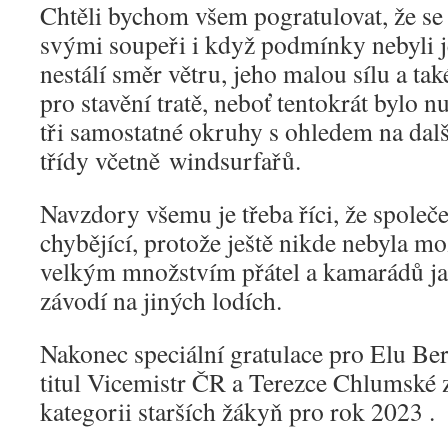
Chtěli bychom všem pogratulovat, že se
svými soupeři i když podmínky nebyli 
nestálí směr větru, jeho malou sílu a ta
pro stavění tratě, neboť tentokrát bylo n
tři samostatné okruhy s ohledem na dalš
třídy včetně windsurfařů.
Navzdory všemu je třeba říci, že společ
chybějící, protože ještě nikde nebyla mo
velkým množstvím přátel a kamarádů jac
závodí na jiných lodích.
Nakonec speciální gratulace pro Elu Be
titul Vicemistr ČR a Terezce Chlumské z
kategorii starších žákyň pro rok 2023 .