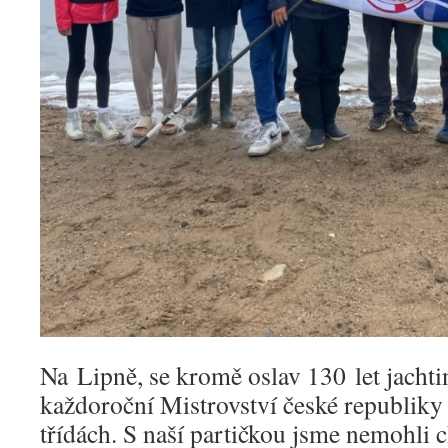
Na Lipně, se kromě oslav 130 let jacht
každoroční Mistrovství české republiky 
třídách. S naší partičkou jsme nemohli