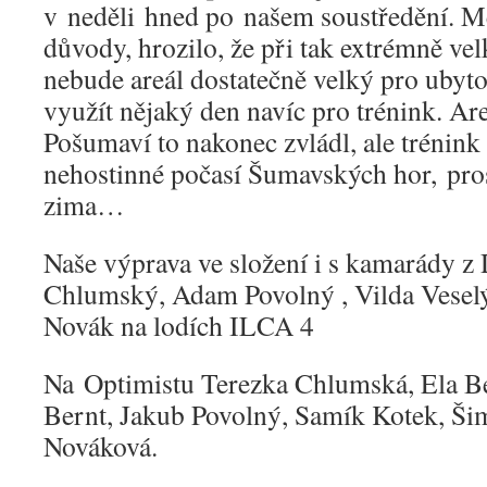
v neděli hned po našem soustředění. M
důvody, hrozilo, že při tak extrémně v
nebude areál dostatečně velký pro ubytov
využít nějaký den navíc pro trénink. Ar
Pošumaví to nakonec zvládl, ale trénin
nehostinné počasí Šumavských hor, pros
zima…
Naše výprava ve složení i s kamarády z
Chlumský, Adam Povolný , Vilda Veselý
Novák na lodích ILCA 4
Na Optimistu Terezka Chlumská, Ela B
Bernt, Jakub Povolný, Samík Kotek, Ši
Nováková.