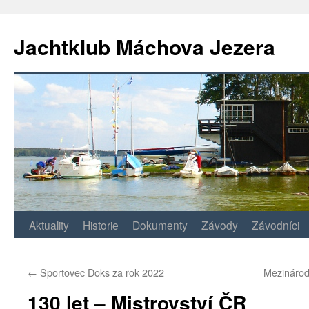
Jachtklub Máchova Jezera
Přejít
Aktuality
Historie
Dokumenty
Závody
Závodníci
k
←
Sportovec Doks za rok 2022
Mezinárod
obsahu
130 let – Mistrovství ČR
webu