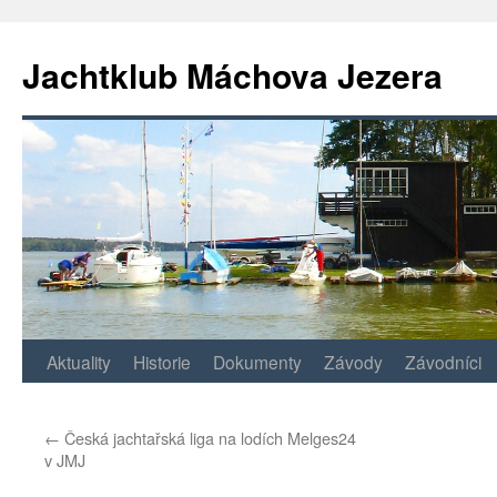
Jachtklub Máchova Jezera
Přejít
Aktuality
Historie
Dokumenty
Závody
Závodníci
k
←
Česká jachtařská liga na lodích Melges24
obsahu
v JMJ
webu