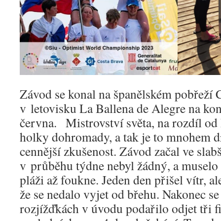
Závod se konal na španělském pobřeží 
v letovisku La Ballena de Alegre na kon
června. Mistrovství světa, na rozdíl od
holky dohromady, a tak je to mnohem dr
cennější zkušenost. Závod začal ve slabš
v průběhu týdne nebyl žádný, a muselo
pláži až foukne. Jeden den přišel vítr, al
že se nedalo vyjet od břehu. Nakonec se
rozjížďkách v úvodu podařilo odjet tři f