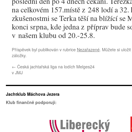
poslední den po 4 dnech čekání. Terezka
na celkovém 157.místě z 248 lodí a 32. 
zkušenostmi se Terka těší na blížící se 
konci srpna, kde jedna z příprav bude 
v našem klubu od 20.-25.8.
Příspěvek byl publikován v rubrice
Nezařazené
. Můžete si uloži
záložky.
←
Česká jachtařská liga na lodích Melges24
v JMJ
Jachtklub Máchova Jezera
Klub finančně podporují: